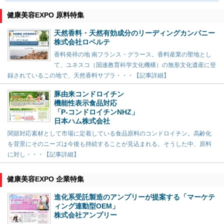
健康美容EXPO 原料特集
天然香料・天然有効成分のリーディングカンパニー
株式会社ロベルテ
香料発祥の地 南フランス・グラース。香料産業の聖地とし
て、ユネスコ（国連教育科学文化機構）の無形文化遺産に登
録されているこの地で、天然香料サプラ・・・【記事詳細】
豚由来コンドロイチン
機能性表示食品対応
「P-コンドロイチンNHZ」
日本ハム株式会社
関節対応素材として市場に定着している食品原料のコンドロイチン。高齢化
を背景にそのニーズは今後も持続することが見込まれる。そうした中、原料
に対し・・・【記事詳細】
健康美容EXPO 企業特集
進化系受託製造のアンプリーが提案する「マーケテ
ィング連動型OEM」
株式会社アンプリー