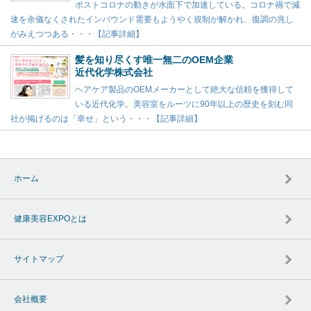
ポストコロナの動きが水面下で加速している。コロナ禍で減
速を余儀なくされたインバウンド需要もようやく規制が解かれ、復調の兆し
がみえつつある・・・【記事詳細】
髪を知り尽くす唯一無二のOEM企業
近代化学株式会社
ヘアケア製品のOEMメーカーとして絶大な信頼を獲得して
いる近代化学。美容室をルーツに90年以上の歴史を刻む同
社が掲げるのは「幸せ」という・・・【記事詳細】
ホーム
健康美容EXPOとは
サイトマップ
会社概要