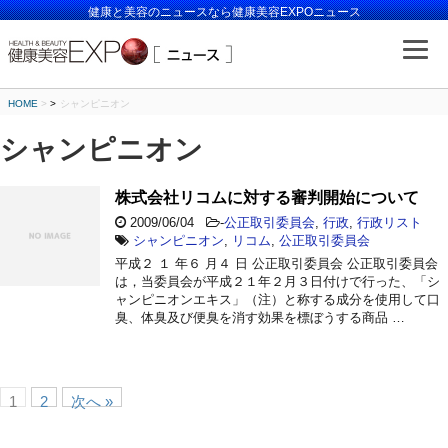
健康と美容のニュースなら健康美容EXPOニュース
HOME
>
シャンピニオン
シャンピニオン
株式会社リコムに対する審判開始について
2009/06/04
-
公正取引委員会
,
行政
,
行政リスト
シャンピニオン
,
リコム
,
公正取引委員会
平成２ １ 年６ 月４ 日 公正取引委員会 公正取引委員会
は，当委員会が平成２１年２月３日付けで行った、「シ
ャンピニオンエキス」（注）と称する成分を使用して口
臭、体臭及び便臭を消す効果を標ぼうする商品 …
1
2
次へ »