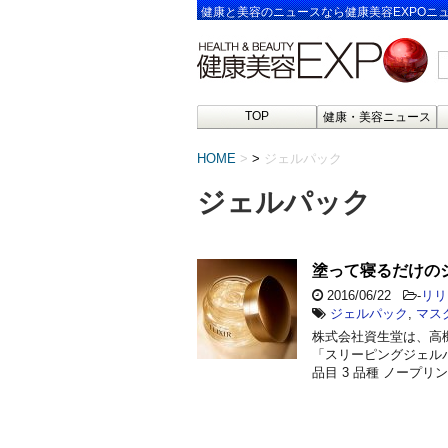
健康と美容のニュースなら健康美容EXPOニ
TOP
健康・美容ニュース
HOME
>
ジェルパック
ジェルパック
塗って寝るだけの
2016/06/22
-
リリ
ジェルパック
,
マス
株式会社資生堂は、高
「スリーピングジェルパ
品目 3 品種 ノープリ