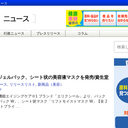
ュース
行政ニュース
プレスリリース
コラム
ジェルパック、シート状の美容液マスクを発売/資生堂
ース
,
リリースリスト
,
新商品（美容）
ク
機能エイジングケア※1 ブランド「エリクシール」より、パック
ック W」、シート状マスク「リフトモイストマスク W」【全 2
ントプライ …