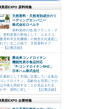
康美容EXPO 原料特集
天然香料・天然有効成分のリ
ーディングカンパニー
株式会社ロベルテ
香料発祥の地 南フランス・グ
。香料産業の聖地として、ユネスコ
教育科学文化機構）の無形文化遺産に
れているこの地で、天然香料サプ
・【記事詳細】
豚由来コンドロイチン
機能性表示食品対応
「P-コンドロイチンNHZ」
日本ハム株式会社
応素材として市場に定着している食品
コンドロイチン。高齢化を背景にその
は今後も持続することが見込まれる。
た中、原料に対し・・・【記事詳細】
康美容EXPO 企業特集