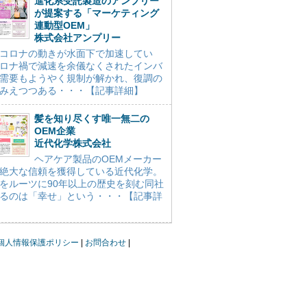
進化系受託製造のアンプリー
が提案する「マーケティング
連動型OEM」
株式会社アンプリー
コロナの動きが水面下で加速してい
ロナ禍で減速を余儀なくされたインバ
需要もようやく規制が解かれ、復調の
みえつつある・・・【記事詳細】
髪を知り尽くす唯一無二の
OEM企業
近代化学株式会社
ヘアケア製品のOEMメーカー
絶大な信頼を獲得している近代化学。
をルーツに90年以上の歴史を刻む同社
るのは「幸せ」という・・・【記事詳
個人情報保護ポリシー
お問合わせ