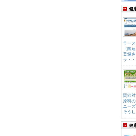
健
ラース
（国連
登録さ
ラ・・
関節対
原料の
ニーズ
そうし
健