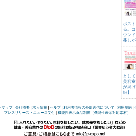
ポスト
る。コ
ウンド
兆しが
として
美容室
が掲げ
細】
トマップ
会社概要
求人情報
ヘルプ
利用者情報の外部送信について
利用規約
プレスリリース・ニュース受付
機能性表示食品制度［機能性表示対応素材］