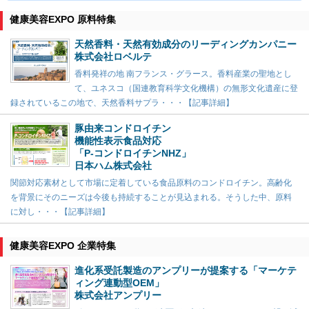
健康美容EXPO 原料特集
天然香料・天然有効成分のリーディングカンパニー
株式会社ロベルテ
香料発祥の地 南フランス・グラース。香料産業の聖地とし
て、ユネスコ（国連教育科学文化機構）の無形文化遺産に登
録されているこの地で、天然香料サプラ・・・【記事詳細】
豚由来コンドロイチン
機能性表示食品対応
「P-コンドロイチンNHZ」
日本ハム株式会社
関節対応素材として市場に定着している食品原料のコンドロイチン。高齢化
を背景にそのニーズは今後も持続することが見込まれる。そうした中、原料
に対し・・・【記事詳細】
健康美容EXPO 企業特集
進化系受託製造のアンプリーが提案する「マーケテ
ィング連動型OEM」
株式会社アンプリー