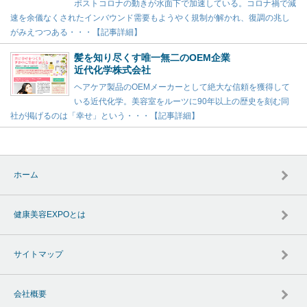
ポストコロナの動きが水面下で加速している。コロナ禍で減
速を余儀なくされたインバウンド需要もようやく規制が解かれ、復調の兆し
がみえつつある・・・【記事詳細】
髪を知り尽くす唯一無二のOEM企業
近代化学株式会社
ヘアケア製品のOEMメーカーとして絶大な信頼を獲得して
いる近代化学。美容室をルーツに90年以上の歴史を刻む同
社が掲げるのは「幸せ」という・・・【記事詳細】
ホーム
健康美容EXPOとは
サイトマップ
会社概要