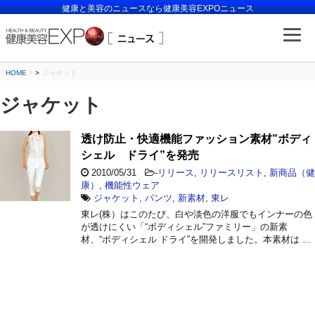
健康と美容のニュースなら健康美容EXPOニュース
HOME
>
ジャケット
ジャケット
透け防止・快適機能ファッション素材”ボディ
シェル ドライ”を発売
2010/05/31
-
リリース
,
リリースリスト
,
新商品（健
康）
,
機能性ウェア
ジャケット
,
パンツ
,
新素材
,
東レ
東レ(株）はこのたび、白や淡色の洋服でもインナーの色
が透けにくい「“ボディシェル”ファミリー」の新素
材、“ボディシェル ドライ”を開発しました。本素材は …