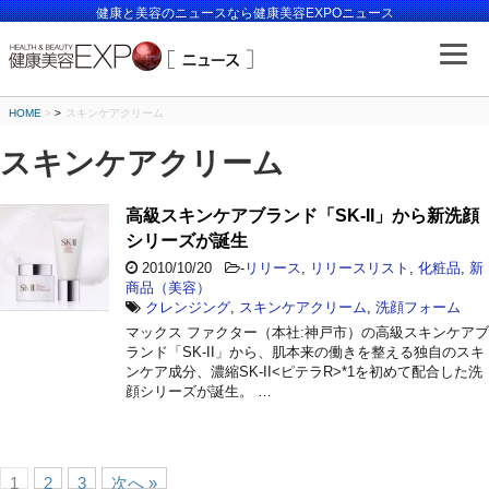
健康と美容のニュースなら健康美容EXPOニュース
HOME
>
スキンケアクリーム
スキンケアクリーム
高級スキンケアブランド「SK-II」から新洗顔
シリーズが誕生
2010/10/20
-
リリース
,
リリースリスト
,
化粧品
,
新
商品（美容）
クレンジング
,
スキンケアクリーム
,
洗顔フォーム
マックス ファクター（本社:神戸市）の高級スキンケアブ
ランド「SK-II」から、肌本来の働きを整える独自のスキ
ンケア成分、濃縮SK-II<ピテラR>*1を初めて配合した洗
顔シリーズが誕生。 …
1
2
3
次へ »