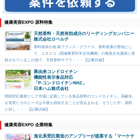
健康美容EXPO 原料特集
天然香料・天然有効成分のリーディングカンパニー
株式会社ロベルテ
香料発祥の地 南フランス・グラース。香料産業の聖地とし
て、ユネスコ（国連教育科学文化機構）の無形文化遺産に登
録されているこの地で、天然香料サプラ・・・【記事詳細】
豚由来コンドロイチン
機能性表示食品対応
「P-コンドロイチンNHZ」
日本ハム株式会社
関節対応素材として市場に定着している食品原料のコンドロイチン。高齢化
を背景にそのニーズは今後も持続することが見込まれる。そうした中、原料
に対し・・・【記事詳細】
健康美容EXPO 企業特集
進化系受託製造のアンプリーが提案する「マーケテ