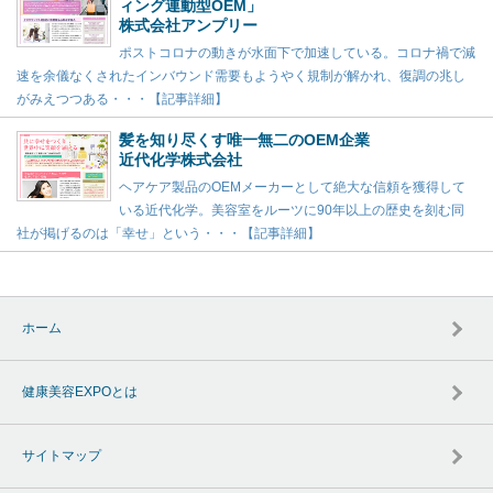
ィング連動型OEM」
株式会社アンプリー
ポストコロナの動きが水面下で加速している。コロナ禍で減
速を余儀なくされたインバウンド需要もようやく規制が解かれ、復調の兆し
がみえつつある・・・【記事詳細】
髪を知り尽くす唯一無二のOEM企業
近代化学株式会社
ヘアケア製品のOEMメーカーとして絶大な信頼を獲得して
いる近代化学。美容室をルーツに90年以上の歴史を刻む同
社が掲げるのは「幸せ」という・・・【記事詳細】
ホーム
健康美容EXPOとは
サイトマップ