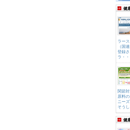
健
ラース
（国連
登録さ
ラ・・
関節対
原料の
ニーズ
そうし
健