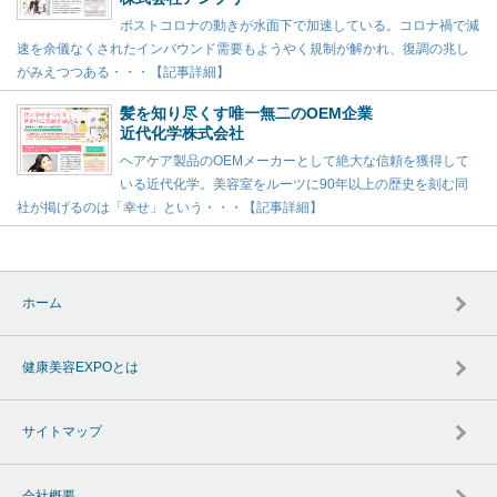
ポストコロナの動きが水面下で加速している。コロナ禍で減
速を余儀なくされたインバウンド需要もようやく規制が解かれ、復調の兆し
がみえつつある・・・【記事詳細】
髪を知り尽くす唯一無二のOEM企業
近代化学株式会社
ヘアケア製品のOEMメーカーとして絶大な信頼を獲得して
いる近代化学。美容室をルーツに90年以上の歴史を刻む同
社が掲げるのは「幸せ」という・・・【記事詳細】
ホーム
健康美容EXPOとは
サイトマップ
会社概要