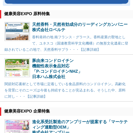
健康美容EXPO 原料特集
天然香料・天然有効成分のリーディングカンパニー
株式会社ロベルテ
香料発祥の地 南フランス・グラース。香料産業の聖地とし
て、ユネスコ（国連教育科学文化機構）の無形文化遺産に登
録されているこの地で、天然香料サプラ・・・【記事詳細】
豚由来コンドロイチン
機能性表示食品対応
「P-コンドロイチンNHZ」
日本ハム株式会社
関節対応素材として市場に定着している食品原料のコンドロイチン。高齢化
を背景にそのニーズは今後も持続することが見込まれる。そうした中、原料
に対し・・・【記事詳細】
健康美容EXPO 企業特集
進化系受託製造のアンプリーが提案する「マーケテ
ィング連動型OEM」
株式会社アンプリー