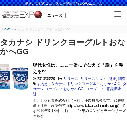
健康と美容のニュースなら健康美容EXPOニュース
HOME
>
タカナシ ドリンクヨーグルトおなかへGG
タカナシ ドリンクヨーグルトおな
かへGG
現代女性は、ここ一番にそなえて「腸」を整
える!?
2010/03/26
-
リリース
,
リリースリスト
,
健康
,
調査
おなか
,
タカナシ ドリンクヨーグルトおなかへGG
,
タ
カナシ ヨーグルトおなかへGG
,
ヨーグルト
,
意識調査
,
肌
タカナシ乳業株式会社（本社：神奈川県横浜市、代表取
締役社長：高梨信芳 http://www.takanashi-milk.co.jp）で
は2010年3月8日（月）に、14年のロングセラーシリーズ
である …