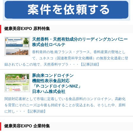
健康美容EXPO 原料特集
天然香料・天然有効成分のリーディングカンパニー
株式会社ロベルテ
香料発祥の地 南フランス・グラース。香料産業の聖地とし
て、ユネスコ（国連教育科学文化機構）の無形文化遺産に登
録されているこの地で、天然香料サプラ・・・【記事詳細】
豚由来コンドロイチン
機能性表示食品対応
「P-コンドロイチンNHZ」
日本ハム株式会社
関節対応素材として市場に定着している食品原料のコンドロイチン。高齢化
を背景にそのニーズは今後も持続することが見込まれる。そうした中、原料
に対し・・・【記事詳細】
健康美容EXPO 企業特集