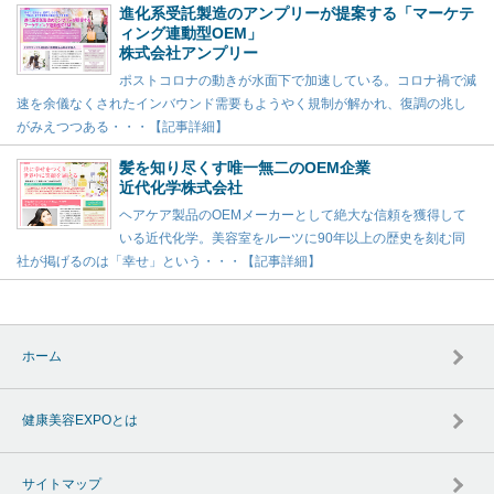
進化系受託製造のアンプリーが提案する「マーケテ
ィング連動型OEM」
株式会社アンプリー
ポストコロナの動きが水面下で加速している。コロナ禍で減
速を余儀なくされたインバウンド需要もようやく規制が解かれ、復調の兆し
がみえつつある・・・【記事詳細】
髪を知り尽くす唯一無二のOEM企業
近代化学株式会社
ヘアケア製品のOEMメーカーとして絶大な信頼を獲得して
いる近代化学。美容室をルーツに90年以上の歴史を刻む同
社が掲げるのは「幸せ」という・・・【記事詳細】
ホーム
健康美容EXPOとは
サイトマップ