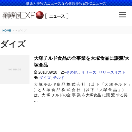
健康と美容のニュースなら健康美容EXPOニュース
HOME
>
ダイズ
ダイズ
大塚チルド食品の全事業を大塚食品に譲渡/大
塚食品
2018/09/10
-
その他.
,
リリース
,
リリースリスト
ダイズ
,
チルド
大 塚 チル ド食 品 株 式 会 社 （以 下 「大 塚 チル ド 」
）と大 塚 食 品 株 式 会 社 （以 下 「大塚 食 品 」）
は、大 塚 チルドの全 事 業 を大塚食品 に譲 渡 する契
…