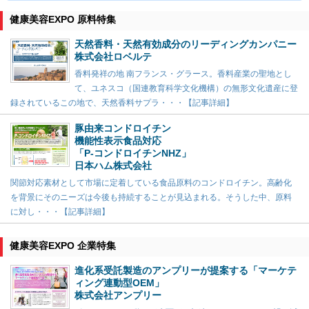
健康美容EXPO 原料特集
天然香料・天然有効成分のリーディングカンパニー
株式会社ロベルテ
香料発祥の地 南フランス・グラース。香料産業の聖地とし
て、ユネスコ（国連教育科学文化機構）の無形文化遺産に登
録されているこの地で、天然香料サプラ・・・【記事詳細】
豚由来コンドロイチン
機能性表示食品対応
「P-コンドロイチンNHZ」
日本ハム株式会社
関節対応素材として市場に定着している食品原料のコンドロイチン。高齢化
を背景にそのニーズは今後も持続することが見込まれる。そうした中、原料
に対し・・・【記事詳細】
健康美容EXPO 企業特集
進化系受託製造のアンプリーが提案する「マーケテ
ィング連動型OEM」
株式会社アンプリー