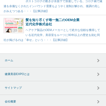
ポストコロナの動きが水面下で加速している。コロナ禍で減
速を余儀なくされたインバウンド需要もようやく規制が解かれ、復調の兆し
がみえつつある・・・【記事詳細】
髪を知り尽くす唯一無二のOEM企業
近代化学株式会社
ヘアケア製品のOEMメーカーとして絶大な信頼を獲得して
いる近代化学。美容室をルーツに90年以上の歴史を刻む同
社が掲げるのは「幸せ」という・・・【記事詳細】
ホーム
健康美容EXPOとは
サイトマップ
会社概要