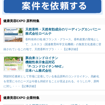
健康美容EXPO 原料特集
天然香料・天然有効成分のリーディングカンパニー
株式会社ロベルテ
香料発祥の地 南フランス・グラース。香料産業の聖地とし
て、ユネスコ（国連教育科学文化機構）の無形文化遺産に登
録されているこの地で、天然香料サプラ・・・【記事詳細】
豚由来コンドロイチン
機能性表示食品対応
「P-コンドロイチンNHZ」
日本ハム株式会社
関節対応素材として市場に定着している食品原料のコンドロイチン。高齢化
を背景にそのニーズは今後も持続することが見込まれる。そうした中、原料
に対し・・・【記事詳細】
健康美容EXPO 企業特集