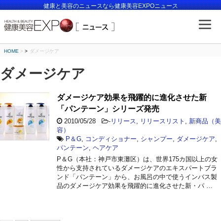
健康と美容のニュースなら健康美容EXPOニュース
HOME
>
ダメージケア
ダメージケア
ダメージケア効果を飛躍的に進化させた新
「パンテーン」シリーズ発売
2010/05/28
-
リリース
,
リリースリスト
,
新商品（美
容）
P＆G
,
コンディショナー
,
シャンプー
,
ダメージケア
,
パンテーン
,
ヘアケア
P＆G（本社：神戸市東灘区）は、世界175カ国以上の女
性から支持されているダメージケアのエキスパートブラ
ンド「パンテーン」から、お風呂の中で使うインバス製
品のダメージケア効果を飛躍的に進化させた新・パ …