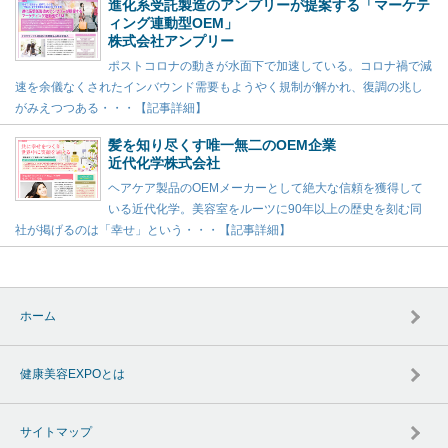
進化系受託製造のアンプリーが提案する「マーケテ
ィング連動型OEM」
株式会社アンプリー
ポストコロナの動きが水面下で加速している。コロナ禍で減
速を余儀なくされたインバウンド需要もようやく規制が解かれ、復調の兆し
がみえつつある・・・【記事詳細】
髪を知り尽くす唯一無二のOEM企業
近代化学株式会社
ヘアケア製品のOEMメーカーとして絶大な信頼を獲得して
いる近代化学。美容室をルーツに90年以上の歴史を刻む同
社が掲げるのは「幸せ」という・・・【記事詳細】
ホーム
健康美容EXPOとは
サイトマップ