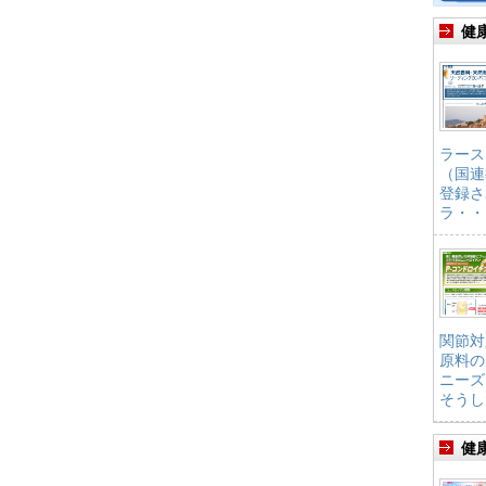
健
ラース
（国連
登録さ
ラ・・
関節対
原料の
ニーズ
そうし
健