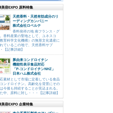
康美容EXPO 原料特集
天然香料・天然有効成分のリ
ーディングカンパニー
株式会社ロベルテ
香料発祥の地 南フランス・グ
。香料産業の聖地として、ユネスコ
教育科学文化機構）の無形文化遺産に
れているこの地で、天然香料サプ
・【記事詳細】
豚由来コンドロイチン
機能性表示食品対応
「P-コンドロイチンNHZ」
日本ハム株式会社
応素材として市場に定着している食品
コンドロイチン。高齢化を背景にその
は今後も持続することが見込まれる。
た中、原料に対し・・・【記事詳細】
康美容EXPO 企業特集