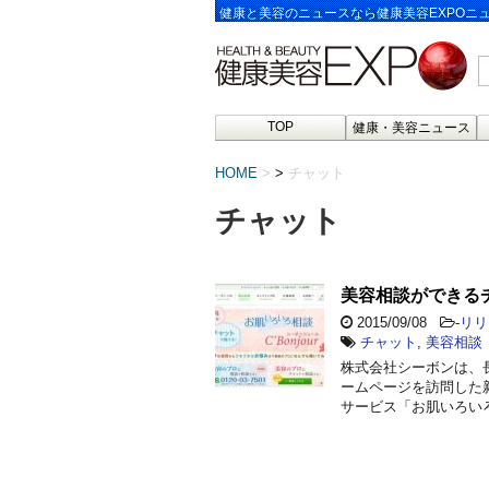
健康と美容のニュースなら健康美容EXPOニ
TOP
健康・美容ニュース
HOME
>
チャット
チャット
美容相談ができる
2015/09/08
-
リリ
チャット
,
美容相談
株式会社シーボンは、
ームページを訪問した
サービス「お肌いろいろ相