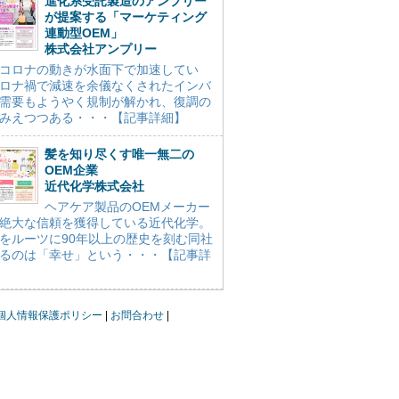
進化系受託製造のアンプリー
が提案する「マーケティング
連動型OEM」
株式会社アンプリー
コロナの動きが水面下で加速してい
ロナ禍で減速を余儀なくされたインバ
需要もようやく規制が解かれ、復調の
みえつつある・・・【記事詳細】
髪を知り尽くす唯一無二の
OEM企業
近代化学株式会社
ヘアケア製品のOEMメーカー
絶大な信頼を獲得している近代化学。
をルーツに90年以上の歴史を刻む同社
るのは「幸せ」という・・・【記事詳
個人情報保護ポリシー
お問合わせ