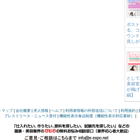
ポスト
る。コ
ウンド
兆しが
として
美容室
が掲げ
細】
トマップ
会社概要
求人情報
ヘルプ
利用者情報の外部送信について
利用規約
プレスリリース・ニュース受付
機能性表示食品制度［機能性表示対応素材］