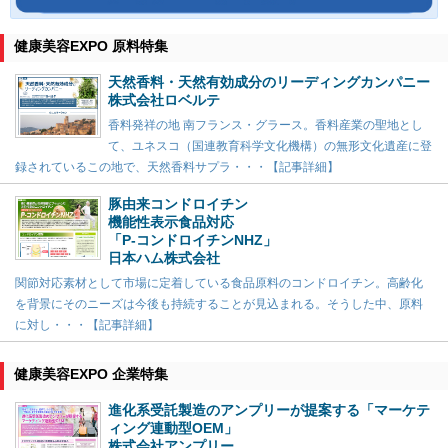
健康美容EXPO 原料特集
天然香料・天然有効成分のリーディングカンパニー
株式会社ロベルテ
香料発祥の地 南フランス・グラース。香料産業の聖地とし
て、ユネスコ（国連教育科学文化機構）の無形文化遺産に登
録されているこの地で、天然香料サプラ・・・【記事詳細】
豚由来コンドロイチン
機能性表示食品対応
「P-コンドロイチンNHZ」
日本ハム株式会社
関節対応素材として市場に定着している食品原料のコンドロイチン。高齢化
を背景にそのニーズは今後も持続することが見込まれる。そうした中、原料
に対し・・・【記事詳細】
健康美容EXPO 企業特集
進化系受託製造のアンプリーが提案する「マーケテ
ィング連動型OEM」
株式会社アンプリー