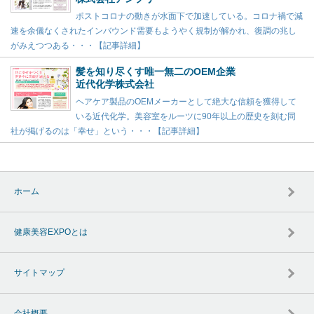
ポストコロナの動きが水面下で加速している。コロナ禍で減
速を余儀なくされたインバウンド需要もようやく規制が解かれ、復調の兆し
がみえつつある・・・【記事詳細】
髪を知り尽くす唯一無二のOEM企業
近代化学株式会社
ヘアケア製品のOEMメーカーとして絶大な信頼を獲得して
いる近代化学。美容室をルーツに90年以上の歴史を刻む同
社が掲げるのは「幸せ」という・・・【記事詳細】
ホーム
健康美容EXPOとは
サイトマップ
会社概要