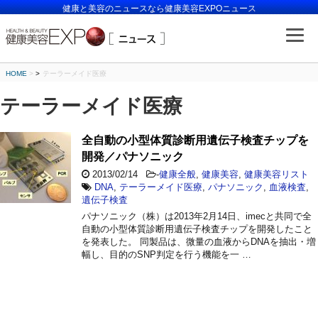
健康と美容のニュースなら健康美容EXPOニュース
HOME
>
テーラーメイド医療
テーラーメイド医療
全自動の小型体質診断用遺伝子検査チップを
開発／パナソニック
2013/02/14
-
健康全般
,
健康美容
,
健康美容リスト
DNA
,
テーラーメイド医療
,
パナソニック
,
血液検査
,
遺伝子検査
パナソニック（株）は2013年2月14日、imecと共同で全
自動の小型体質診断用遺伝子検査チップを開発したこと
を発表した。 同製品は、微量の血液からDNAを抽出・増
幅し、目的のSNP判定を行う機能を一 …