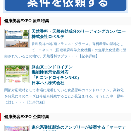
健康美容EXPO 原料特集
天然香料・天然有効成分のリーディングカンパニー
株式会社ロベルテ
香料発祥の地 南フランス・グラース。香料産業の聖地とし
て、ユネスコ（国連教育科学文化機構）の無形文化遺産に登
録されているこの地で、天然香料サプラ・・・【記事詳細】
豚由来コンドロイチン
機能性表示食品対応
「P-コンドロイチンNHZ」
日本ハム株式会社
関節対応素材として市場に定着している食品原料のコンドロイチン。高齢化
を背景にそのニーズは今後も持続することが見込まれる。そうした中、原料
に対し・・・【記事詳細】
健康美容EXPO 企業特集
進化系受託製造のアンプリーが提案する「マーケテ