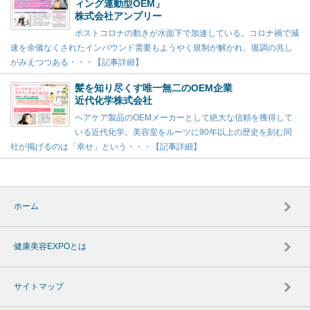
ィング連動型OEM」
株式会社アンプリー
ポストコロナの動きが水面下で加速している。コロナ禍で減
速を余儀なくされたインバウンド需要もようやく規制が解かれ、復調の兆し
がみえつつある・・・【記事詳細】
髪を知り尽くす唯一無二のOEM企業
近代化学株式会社
ヘアケア製品のOEMメーカーとして絶大な信頼を獲得して
いる近代化学。美容室をルーツに90年以上の歴史を刻む同
社が掲げるのは「幸せ」という・・・【記事詳細】
ホーム
健康美容EXPOとは
サイトマップ