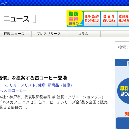
ュース
行政ニュース
プレスリリース
コラム
習慣」を提案する缶コーヒー登場
ース
,
リリースリスト
,
健康
,
新商品（健康）
ール
,
缶コーヒー
本社：神戸市、代表取締役会長 兼 社長：クリス・ジョンソン）
「ネスカフェ エクセラ 缶コーヒー」シリーズ全5品を全国で販売
を迎える節目の …