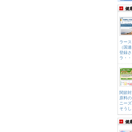
健
ラース
（国連
登録さ
ラ・・
関節対
原料の
ニーズ
そうし
健