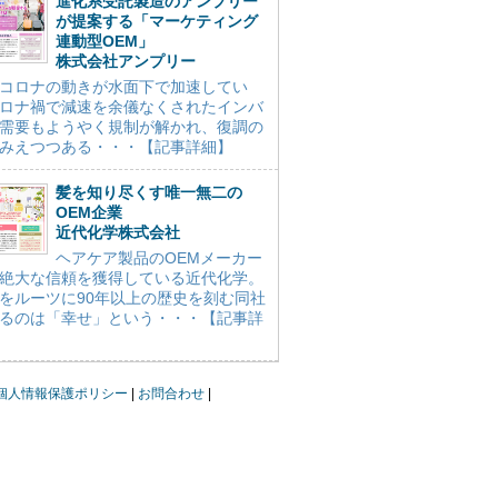
進化系受託製造のアンプリー
が提案する「マーケティング
連動型OEM」
株式会社アンプリー
コロナの動きが水面下で加速してい
ロナ禍で減速を余儀なくされたインバ
需要もようやく規制が解かれ、復調の
みえつつある・・・【記事詳細】
髪を知り尽くす唯一無二の
OEM企業
近代化学株式会社
ヘアケア製品のOEMメーカー
絶大な信頼を獲得している近代化学。
をルーツに90年以上の歴史を刻む同社
るのは「幸せ」という・・・【記事詳
個人情報保護ポリシー
お問合わせ