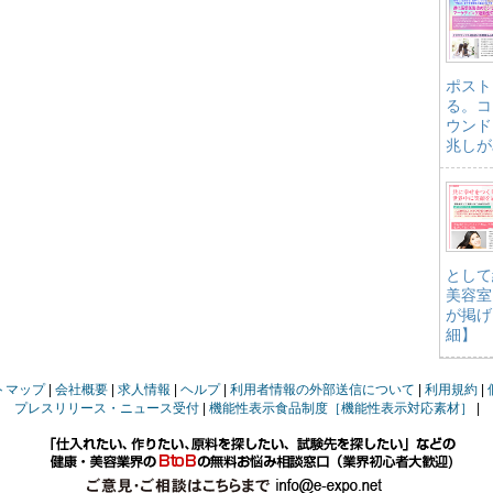
ポスト
る。コ
ウンド
兆しが
として
美容室
が掲げ
細】
トマップ
会社概要
求人情報
ヘルプ
利用者情報の外部送信について
利用規約
プレスリリース・ニュース受付
機能性表示食品制度［機能性表示対応素材］