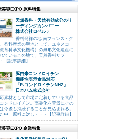
康美容EXPO 原料特集
天然香料・天然有効成分のリ
ーディングカンパニー
株式会社ロベルテ
香料発祥の地 南フランス・グ
。香料産業の聖地として、ユネスコ
教育科学文化機構）の無形文化遺産に
れているこの地で、天然香料サプ
・【記事詳細】
豚由来コンドロイチン
機能性表示食品対応
「P-コンドロイチンNHZ」
日本ハム株式会社
応素材として市場に定着している食品
コンドロイチン。高齢化を背景にその
は今後も持続することが見込まれる。
た中、原料に対し・・・【記事詳細】
康美容EXPO 企業特集