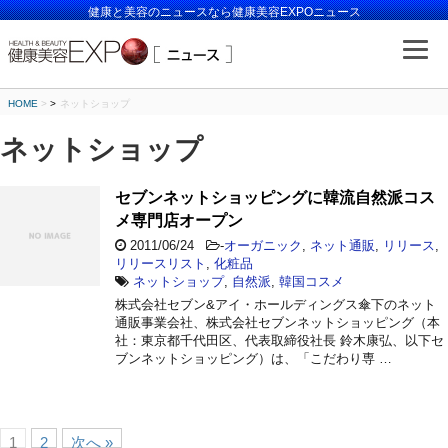
健康と美容のニュースなら健康美容EXPOニュース
HOME
>
ネットショップ
ネットショップ
セブンネットショッピングに韓流自然派コス
メ専門店オープン
2011/06/24
-
オーガニック
,
ネット通販
,
リリース
,
リリースリスト
,
化粧品
ネットショップ
,
自然派
,
韓国コスメ
株式会社セブン&アイ・ホールディングス傘下のネット
通販事業会社、株式会社セブンネットショッピング（本
社：東京都千代田区、代表取締役社長 鈴木康弘、以下セ
ブンネットショッピング）は、「こだわり専 …
1
2
次へ »