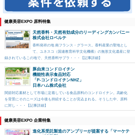
健康美容EXPO 原料特集
天然香料・天然有効成分のリーディングカンパニー
株式会社ロベルテ
香料発祥の地 南フランス・グラース。香料産業の聖地とし
て、ユネスコ（国連教育科学文化機構）の無形文化遺産に登
録されているこの地で、天然香料サプラ・・・【記事詳細】
豚由来コンドロイチン
機能性表示食品対応
「P-コンドロイチンNHZ」
日本ハム株式会社
関節対応素材として市場に定着している食品原料のコンドロイチン。高齢化
を背景にそのニーズは今後も持続することが見込まれる。そうした中、原料
に対し・・・【記事詳細】
健康美容EXPO 企業特集
進化系受託製造のアンプリーが提案する「マーケテ