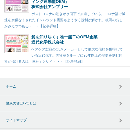
ィング連動型OEM」
株式会社アンプリー
ポストコロナの動きが水面下で加速している。コロナ禍で減
速を余儀なくされたインバウンド需要もようやく規制が解かれ、復調の兆し
がみえつつある・・・【記事詳細】
髪を知り尽くす唯一無二のOEM企業
近代化学株式会社
ヘアケア製品のOEMメーカーとして絶大な信頼を獲得して
いる近代化学。美容室をルーツに90年以上の歴史を刻む同
社が掲げるのは「幸せ」という・・・【記事詳細】
ホーム
健康美容EXPOとは
サイトマップ