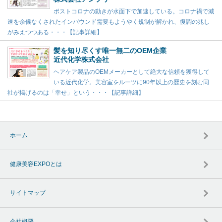
ポストコロナの動きが水面下で加速している。コロナ禍で減
速を余儀なくされたインバウンド需要もようやく規制が解かれ、復調の兆し
がみえつつある・・・【記事詳細】
髪を知り尽くす唯一無二のOEM企業
近代化学株式会社
ヘアケア製品のOEMメーカーとして絶大な信頼を獲得して
いる近代化学。美容室をルーツに90年以上の歴史を刻む同
社が掲げるのは「幸せ」という・・・【記事詳細】
ホーム
健康美容EXPOとは
サイトマップ
会社概要