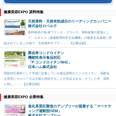
健康美容EXPO 原料特集
天然香料・天然有効成分のリーディングカンパニー
株式会社ロベルテ
香料発祥の地 南フランス・グラース。香料産業の聖地とし
て、ユネスコ（国連教育科学文化機構）の無形文化遺産に登
録されているこの地で、天然香料サプラ・・・【記事詳細】
豚由来コンドロイチン
機能性表示食品対応
「P-コンドロイチンNHZ」
日本ハム株式会社
関節対応素材として市場に定着している食品原料のコンドロイチン。高齢化
を背景にそのニーズは今後も持続することが見込まれる。そうした中、原料
に対し・・・【記事詳細】
健康美容EXPO 企業特集
進化系受託製造のアンプリーが提案する「マーケテ
ィング連動型OEM」
株式会社アンプリー