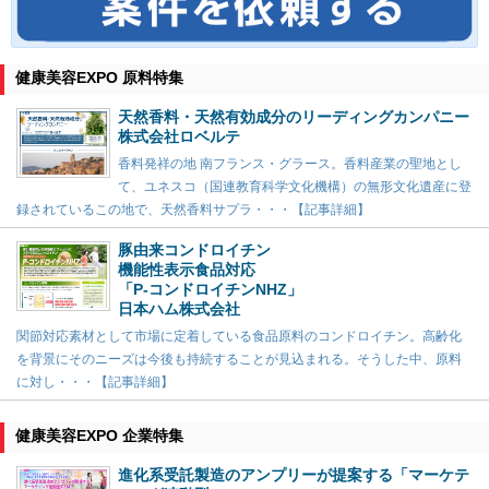
健康美容EXPO 原料特集
天然香料・天然有効成分のリーディングカンパニー
株式会社ロベルテ
香料発祥の地 南フランス・グラース。香料産業の聖地とし
て、ユネスコ（国連教育科学文化機構）の無形文化遺産に登
録されているこの地で、天然香料サプラ・・・【記事詳細】
豚由来コンドロイチン
機能性表示食品対応
「P-コンドロイチンNHZ」
日本ハム株式会社
関節対応素材として市場に定着している食品原料のコンドロイチン。高齢化
を背景にそのニーズは今後も持続することが見込まれる。そうした中、原料
に対し・・・【記事詳細】
健康美容EXPO 企業特集
進化系受託製造のアンプリーが提案する「マーケテ