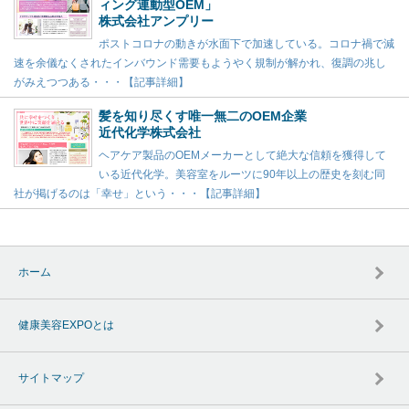
ィング連動型OEM」
株式会社アンプリー
ポストコロナの動きが水面下で加速している。コロナ禍で減
速を余儀なくされたインバウンド需要もようやく規制が解かれ、復調の兆し
がみえつつある・・・【記事詳細】
髪を知り尽くす唯一無二のOEM企業
近代化学株式会社
ヘアケア製品のOEMメーカーとして絶大な信頼を獲得して
いる近代化学。美容室をルーツに90年以上の歴史を刻む同
社が掲げるのは「幸せ」という・・・【記事詳細】
ホーム
健康美容EXPOとは
サイトマップ