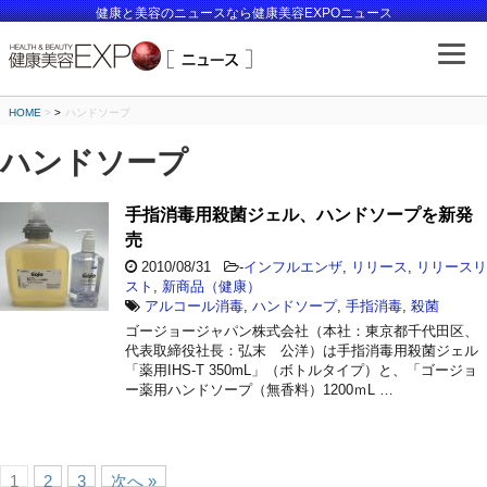
健康と美容のニュースなら健康美容EXPOニュース
HOME
>
ハンドソープ
ハンドソープ
手指消毒用殺菌ジェル、ハンドソープを新発
売
2010/08/31
-
インフルエンザ
,
リリース
,
リリースリ
スト
,
新商品（健康）
アルコール消毒
,
ハンドソープ
,
手指消毒
,
殺菌
ゴージョージャパン株式会社（本社：東京都千代田区、
代表取締役社長：弘末 公洋）は手指消毒用殺菌ジェル
「薬用IHS-T 350mL」（ボトルタイプ）と、「ゴージョ
ー薬用ハンドソープ（無香料）1200ｍL …
1
2
3
次へ »