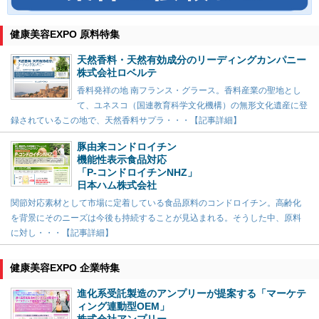
健康美容EXPO 原料特集
天然香料・天然有効成分のリーディングカンパニー
株式会社ロベルテ
香料発祥の地 南フランス・グラース。香料産業の聖地とし
て、ユネスコ（国連教育科学文化機構）の無形文化遺産に登
録されているこの地で、天然香料サプラ・・・【記事詳細】
豚由来コンドロイチン
機能性表示食品対応
「P-コンドロイチンNHZ」
日本ハム株式会社
関節対応素材として市場に定着している食品原料のコンドロイチン。高齢化
を背景にそのニーズは今後も持続することが見込まれる。そうした中、原料
に対し・・・【記事詳細】
健康美容EXPO 企業特集
進化系受託製造のアンプリーが提案する「マーケテ
ィング連動型OEM」