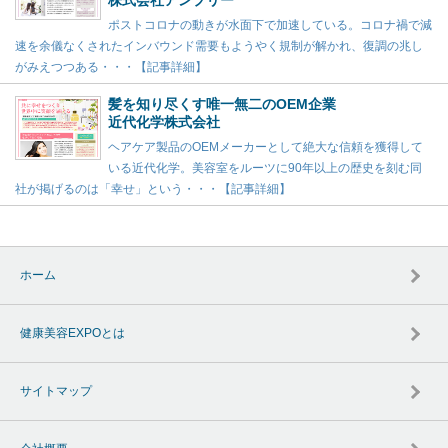
株式会社アンプリー
ポストコロナの動きが水面下で加速している。コロナ禍で減
速を余儀なくされたインバウンド需要もようやく規制が解かれ、復調の兆し
がみえつつある・・・【記事詳細】
髪を知り尽くす唯一無二のOEM企業
近代化学株式会社
ヘアケア製品のOEMメーカーとして絶大な信頼を獲得して
いる近代化学。美容室をルーツに90年以上の歴史を刻む同
社が掲げるのは「幸せ」という・・・【記事詳細】
ホーム
健康美容EXPOとは
サイトマップ