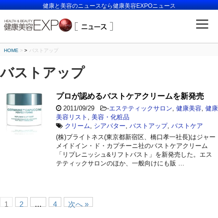
健康と美容のニュースなら健康美容EXPOニュース
HOME
>
バストアップ
バストアップ
プロが認めるバストケアクリームを新発売
2011/09/29
-
エステティックサロン
,
健康美容
,
健康
美容リスト
,
美容・化粧品
クリーム
,
シアバター
,
バストアップ
,
バストケア
(株)ブライトネス(東京都新宿区、橋口孝一社長)はジャー
メイドイン・ド・カプチーニ社のバストケアクリーム
「リプレニッシュ&リフトバスト」を新発売した。エス
テティックサロンのほか、一般向けにも販 …
1
2
…
4
次へ »