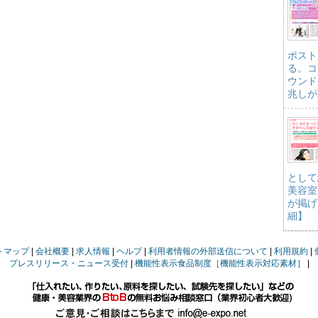
ポスト
る。コ
ウンド
兆しが
として
美容室
が掲げ
細】
トマップ
会社概要
求人情報
ヘルプ
利用者情報の外部送信について
利用規約
プレスリリース・ニュース受付
機能性表示食品制度［機能性表示対応素材］