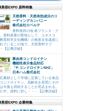
康美容EXPO 原料特集
天然香料・天然有効成分のリ
ーディングカンパニー
株式会社ロベルテ
香料発祥の地 南フランス・グ
。香料産業の聖地として、ユネスコ
教育科学文化機構）の無形文化遺産に
れているこの地で、天然香料サプ
・【記事詳細】
豚由来コンドロイチン
機能性表示食品対応
「P-コンドロイチンNHZ」
日本ハム株式会社
応素材として市場に定着している食品
コンドロイチン。高齢化を背景にその
は今後も持続することが見込まれる。
た中、原料に対し・・・【記事詳細】
康美容EXPO 企業特集