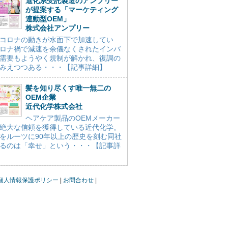
進化系受託製造のアンプリー
が提案する「マーケティング
連動型OEM」
株式会社アンプリー
コロナの動きが水面下で加速してい
ロナ禍で減速を余儀なくされたインバ
需要もようやく規制が解かれ、復調の
みえつつある・・・【記事詳細】
髪を知り尽くす唯一無二の
OEM企業
近代化学株式会社
ヘアケア製品のOEMメーカー
絶大な信頼を獲得している近代化学。
をルーツに90年以上の歴史を刻む同社
るのは「幸せ」という・・・【記事詳
個人情報保護ポリシー
お問合わせ