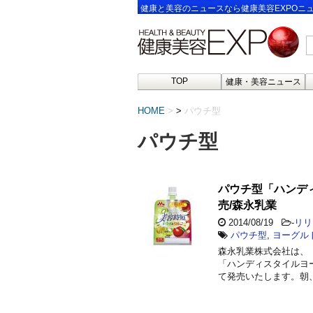
健康と美容のニュースなら健康美容EXPOニ
TOP
健康・美容ニュース
HOME
>
パウチ型
パウチ型
パウチ型「ハンデ
売/森永乳業
2014/08/19
-
リリ
パウチ型
,
ヨーグル
森永乳業株式会社は、
「ハンディスタイルヨ
て発売いたします。朝