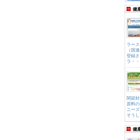
健
ラース
（国連
登録さ
ラ・・
関節対
原料の
ニーズ
そうし
健