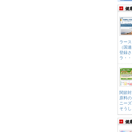
健
ラース
（国連
登録さ
ラ・・
関節対
原料の
ニーズ
そうし
健