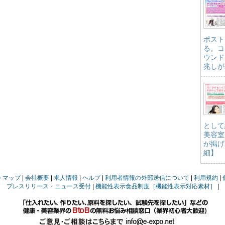
ポスト
る。コ
ウンド
兆しが
として
美容室
が掲げ
細】
トマップ
会社概要
求人情報
ヘルプ
利用者情報の外部送信について
利用規約
プレスリリース・ニュース受付
機能性表示食品制度［機能性表示対応素材］