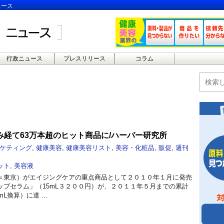
ュース
行政ニュース
プレスリリース
コラム
み経て63万本超のヒット商品に/ハーバー研究所
ケティング
,
健康美容
,
健康美容リスト
,
美容・化粧品
,
販促
,
週刊
ット
,
美容液
＝東京）がエイジングケアの重点商品として２０１０年１月に発売
ップセラム」（15mL３２００円）が、２０１１年５月までの累計
mL換算）に達 …