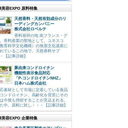
康美容EXPO 原料特集
天然香料・天然有効成分のリ
ーディングカンパニー
株式会社ロベルテ
香料発祥の地 南フランス・グ
。香料産業の聖地として、ユネスコ
教育科学文化機構）の無形文化遺産に
れているこの地で、天然香料サプ
・【記事詳細】
豚由来コンドロイチン
機能性表示食品対応
「P-コンドロイチンNHZ」
日本ハム株式会社
応素材として市場に定着している食品
コンドロイチン。高齢化を背景にその
は今後も持続することが見込まれる。
た中、原料に対し・・・【記事詳細】
康美容EXPO 企業特集