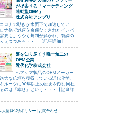
進化系受託製造のアンプリー
が提案する「マーケティング
連動型OEM」
株式会社アンプリー
コロナの動きが水面下で加速してい
ロナ禍で減速を余儀なくされたインバ
需要もようやく規制が解かれ、復調の
みえつつある・・・【記事詳細】
髪を知り尽くす唯一無二の
OEM企業
近代化学株式会社
ヘアケア製品のOEMメーカー
絶大な信頼を獲得している近代化学。
をルーツに90年以上の歴史を刻む同社
るのは「幸せ」という・・・【記事詳
個人情報保護ポリシー
お問合わせ