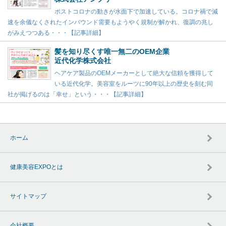
ポストコロナの動きが水面下で加速している。コロナ禍で減
速を余儀なくされたインバウンド需要もようやく規制が解かれ、復調の兆し
がみえつつある・・・【記事詳細】
髪を知り尽くす唯一無二のOEM企業
近代化学株式会社
ヘアケア製品のOEMメーカーとして絶大な信頼を獲得して
いる近代化学。美容室をルーツに90年以上の歴史を刻む同
社が掲げるのは「幸せ」という・・・【記事詳細】
ホーム
健康美容EXPOとは
サイトマップ
会社概要