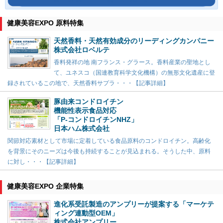
健康美容EXPO 原料特集
天然香料・天然有効成分のリーディングカンパニー
株式会社ロベルテ
香料発祥の地 南フランス・グラース。香料産業の聖地とし
て、ユネスコ（国連教育科学文化機構）の無形文化遺産に登
録されているこの地で、天然香料サプラ・・・【記事詳細】
豚由来コンドロイチン
機能性表示食品対応
「P-コンドロイチンNHZ」
日本ハム株式会社
関節対応素材として市場に定着している食品原料のコンドロイチン。高齢化
を背景にそのニーズは今後も持続することが見込まれる。そうした中、原料
に対し・・・【記事詳細】
健康美容EXPO 企業特集
進化系受託製造のアンプリーが提案する「マーケテ
ィング連動型OEM」
株式会社アンプリー