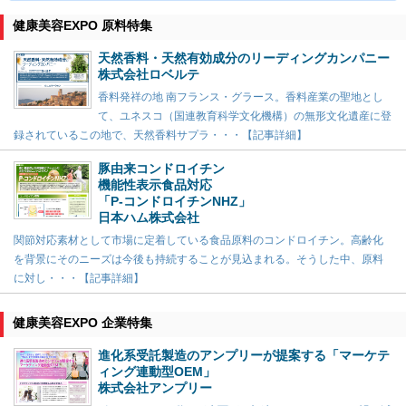
健康美容EXPO 原料特集
天然香料・天然有効成分のリーディングカンパニー
株式会社ロベルテ
香料発祥の地 南フランス・グラース。香料産業の聖地とし
て、ユネスコ（国連教育科学文化機構）の無形文化遺産に登
録されているこの地で、天然香料サプラ・・・【記事詳細】
豚由来コンドロイチン
機能性表示食品対応
「P-コンドロイチンNHZ」
日本ハム株式会社
関節対応素材として市場に定着している食品原料のコンドロイチン。高齢化
を背景にそのニーズは今後も持続することが見込まれる。そうした中、原料
に対し・・・【記事詳細】
健康美容EXPO 企業特集
進化系受託製造のアンプリーが提案する「マーケテ
ィング連動型OEM」
株式会社アンプリー