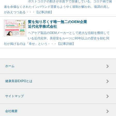
ポストコロナの動きが水面下で加速している。コロナ禍で減
速を余儀なくされたインバウンド需要もようやく規制が解かれ、復調の兆し
がみえつつある・・・【記事詳細】
髪を知り尽くす唯一無二のOEM企業
近代化学株式会社
ヘアケア製品のOEMメーカーとして絶大な信頼を獲得して
いる近代化学。美容室をルーツに90年以上の歴史を刻む同
社が掲げるのは「幸せ」という・・・【記事詳細】
ホーム
健康美容EXPOとは
サイトマップ
会社概要