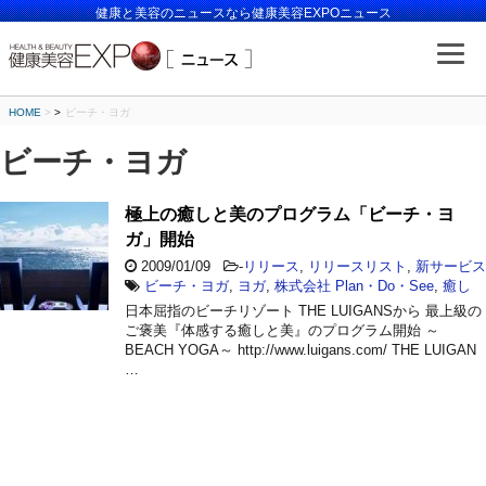
健康と美容のニュースなら健康美容EXPOニュース
HOME
>
ビーチ・ヨガ
ビーチ・ヨガ
極上の癒しと美のプログラム「ビーチ・ヨ
ガ」開始
2009/01/09
-
リリース
,
リリースリスト
,
新サービス
ビーチ・ヨガ
,
ヨガ
,
株式会社 Plan・Do・See
,
癒し
日本屈指のビーチリゾート THE LUIGANSから 最上級の
ご褒美『体感する癒しと美』のプログラム開始 ～
BEACH YOGA～ http://www.luigans.com/ THE LUIGAN
…