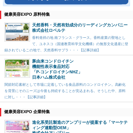
健康美容EXPO 原料特集
天然香料・天然有効成分のリーディングカンパニー
株式会社ロベルテ
香料発祥の地 南フランス・グラース。香料産業の聖地とし
て、ユネスコ（国連教育科学文化機構）の無形文化遺産に登
録されているこの地で、天然香料サプラ・・・【記事詳細】
豚由来コンドロイチン
機能性表示食品対応
「P-コンドロイチンNHZ」
日本ハム株式会社
関節対応素材として市場に定着している食品原料のコンドロイチン。高齢化
を背景にそのニーズは今後も持続することが見込まれる。そうした中、原料
に対し・・・【記事詳細】
健康美容EXPO 企業特集
進化系受託製造のアンプリーが提案する「マーケテ
ィング連動型OEM」