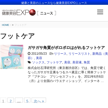
健康と美容のニュースなら健康美容EXPOニュース
HOME
>
フットケア
フットケア
ガサガサ角質がポロポロはがれるフットケア
2011/05/23
-
リリース
,
リリースリスト
,
新商品（美
容）
,
美容
ソックス
,
フットケア
,
美容
,
美容液
,
角質
株式会社石澤研究所（東京都渋谷区）では、角質で硬く
なったガサガサ足裏をつるスベ素足に導く簡単フットケ
ア『プチコレ プリンセスフット』を、2011年6月6日
（月）より全国のバラエティショップ、インターネ …
1
2
…
5
次へ »