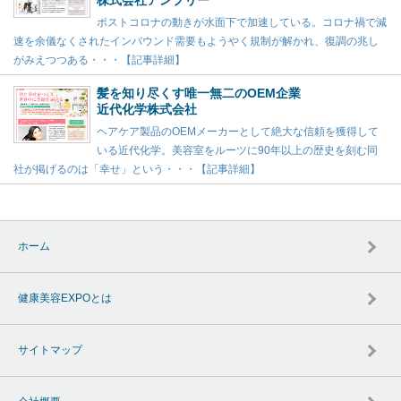
株式会社アンプリー
ポストコロナの動きが水面下で加速している。コロナ禍で減
速を余儀なくされたインバウンド需要もようやく規制が解かれ、復調の兆し
がみえつつある・・・【記事詳細】
髪を知り尽くす唯一無二のOEM企業
近代化学株式会社
ヘアケア製品のOEMメーカーとして絶大な信頼を獲得して
いる近代化学。美容室をルーツに90年以上の歴史を刻む同
社が掲げるのは「幸せ」という・・・【記事詳細】
ホーム
健康美容EXPOとは
サイトマップ