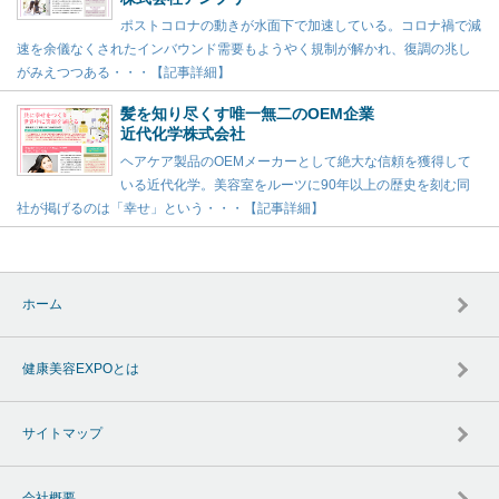
ポストコロナの動きが水面下で加速している。コロナ禍で減
速を余儀なくされたインバウンド需要もようやく規制が解かれ、復調の兆し
がみえつつある・・・【記事詳細】
髪を知り尽くす唯一無二のOEM企業
近代化学株式会社
ヘアケア製品のOEMメーカーとして絶大な信頼を獲得して
いる近代化学。美容室をルーツに90年以上の歴史を刻む同
社が掲げるのは「幸せ」という・・・【記事詳細】
ホーム
健康美容EXPOとは
サイトマップ
会社概要