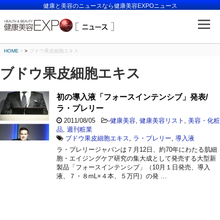
健康と美容のニュースなら健康美容EXPOニュース
HOME
>
ブドウ果皮細胞エキス
ブドウ果皮細胞エキス
初の導入液「フォースインテンシブ」発表/
ラ・プレリー
2011/08/05
-
健康美容
,
健康美容リスト
,
美容・化粧
品
,
週刊粧業
ブドウ果皮細胞エキス
,
ラ・プレリー
,
導入液
ラ・プレリージャパンは７月12日、約70年にわたる肌細
胞・エイジングケア研究の集大成として発売する大型新
製品「フォースインテンシブ」（10月１日発売、導入
液、７・８mL×４本、５万円）の発 …