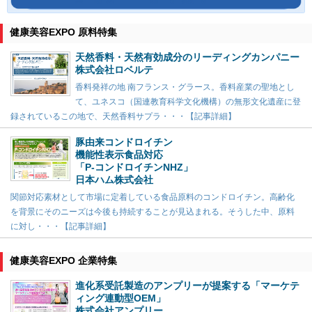
健康美容EXPO 原料特集
天然香料・天然有効成分のリーディングカンパニー
株式会社ロベルテ
香料発祥の地 南フランス・グラース。香料産業の聖地とし
て、ユネスコ（国連教育科学文化機構）の無形文化遺産に登
録されているこの地で、天然香料サプラ・・・【記事詳細】
豚由来コンドロイチン
機能性表示食品対応
「P-コンドロイチンNHZ」
日本ハム株式会社
関節対応素材として市場に定着している食品原料のコンドロイチン。高齢化
を背景にそのニーズは今後も持続することが見込まれる。そうした中、原料
に対し・・・【記事詳細】
健康美容EXPO 企業特集
進化系受託製造のアンプリーが提案する「マーケテ
ィング連動型OEM」
株式会社アンプリー