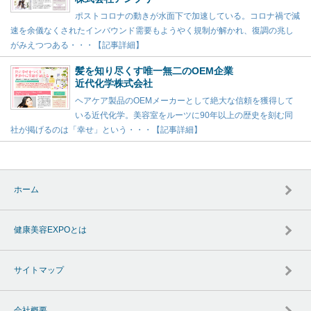
ポストコロナの動きが水面下で加速している。コロナ禍で減
速を余儀なくされたインバウンド需要もようやく規制が解かれ、復調の兆し
がみえつつある・・・【記事詳細】
髪を知り尽くす唯一無二のOEM企業
近代化学株式会社
ヘアケア製品のOEMメーカーとして絶大な信頼を獲得して
いる近代化学。美容室をルーツに90年以上の歴史を刻む同
社が掲げるのは「幸せ」という・・・【記事詳細】
ホーム
健康美容EXPOとは
サイトマップ
会社概要