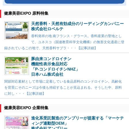
健康美容EXPO 原料特集
天然香料・天然有効成分のリーディングカンパニー
株式会社ロベルテ
香料発祥の地 南フランス・グラース。香料産業の聖地とし
て、ユネスコ（国連教育科学文化機構）の無形文化遺産に登
録されているこの地で、天然香料サプラ・・・【記事詳細】
豚由来コンドロイチン
機能性表示食品対応
「P-コンドロイチンNHZ」
日本ハム株式会社
関節対応素材として市場に定着している食品原料のコンドロイチン。高齢化
を背景にそのニーズは今後も持続することが見込まれる。そうした中、原料
に対し・・・【記事詳細】
健康美容EXPO 企業特集
進化系受託製造のアンプリーが提案する「マーケテ
ィング連動型OEM」
株式会社アンプリー