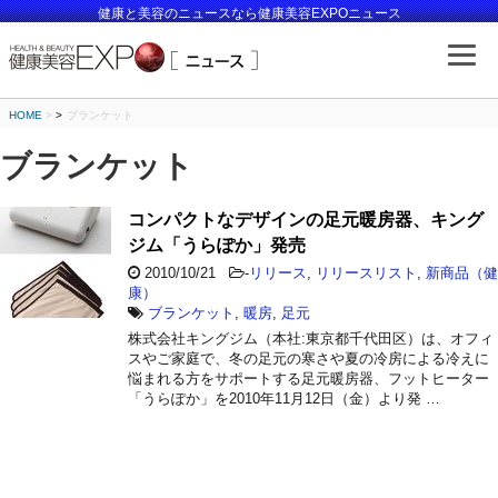
健康と美容のニュースなら健康美容EXPOニュース
HOME
>
ブランケット
ブランケット
コンパクトなデザインの足元暖房器、キング
ジム「うらぽか」発売
2010/10/21
-
リリース
,
リリースリスト
,
新商品（健
康）
ブランケット
,
暖房
,
足元
株式会社キングジム（本社:東京都千代田区）は、オフィ
スやご家庭で、冬の足元の寒さや夏の冷房による冷えに
悩まれる方をサポートする足元暖房器、フットヒーター
「うらぽか」を2010年11月12日（金）より発 …