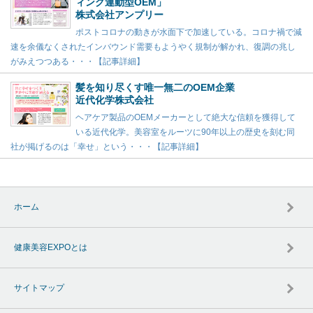
ィング連動型OEM」
株式会社アンプリー
ポストコロナの動きが水面下で加速している。コロナ禍で減
速を余儀なくされたインバウンド需要もようやく規制が解かれ、復調の兆し
がみえつつある・・・【記事詳細】
髪を知り尽くす唯一無二のOEM企業
近代化学株式会社
ヘアケア製品のOEMメーカーとして絶大な信頼を獲得して
いる近代化学。美容室をルーツに90年以上の歴史を刻む同
社が掲げるのは「幸せ」という・・・【記事詳細】
ホーム
健康美容EXPOとは
サイトマップ