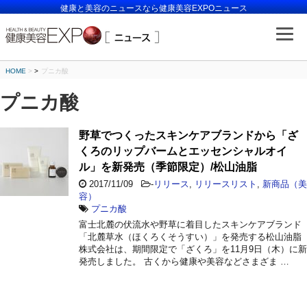
健康と美容のニュースなら健康美容EXPOニュース
HOME
>
プニカ酸
プニカ酸
野草でつくったスキンケアブランドから「ざ
くろのリップバームとエッセンシャルオイ
ル」を新発売（季節限定）/松山油脂
2017/11/09
-
リリース
,
リリースリスト
,
新商品（美
容）
プニカ酸
富士北麓の伏流水や野草に着目したスキンケアブランド
「北麓草水（ほくろくそうすい）」を発売する松山油脂
株式会社は、期間限定で「ざくろ」を11月9日（木）に新
発売しました。 古くから健康や美容などさまざま …