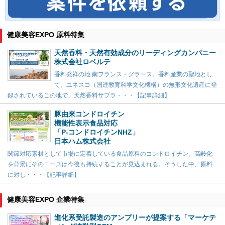
健康美容EXPO 原料特集
天然香料・天然有効成分のリーディングカンパニー
株式会社ロベルテ
香料発祥の地 南フランス・グラース。香料産業の聖地とし
て、ユネスコ（国連教育科学文化機構）の無形文化遺産に登
録されているこの地で、天然香料サプラ・・・【記事詳細】
豚由来コンドロイチン
機能性表示食品対応
「P-コンドロイチンNHZ」
日本ハム株式会社
関節対応素材として市場に定着している食品原料のコンドロイチン。高齢化
を背景にそのニーズは今後も持続することが見込まれる。そうした中、原料
に対し・・・【記事詳細】
健康美容EXPO 企業特集
進化系受託製造のアンプリーが提案する「マーケテ