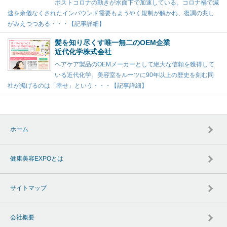
ポストコロナの動きが水面下で加速している。コロナ禍で減
速を余儀なくされたインバウンド需要もようやく規制が解かれ、復調の兆し
がみえつつある・・・【記事詳細】
髪を知り尽くす唯一無二のOEM企業
近代化学株式会社
ヘアケア製品のOEMメーカーとして絶大な信頼を獲得して
いる近代化学。美容室をルーツに90年以上の歴史を刻む同
社が掲げるのは「幸せ」という・・・【記事詳細】
ホーム
健康美容EXPOとは
サイトマップ
会社概要