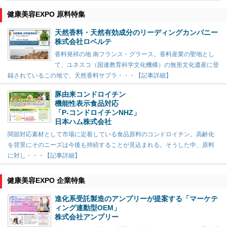
健康美容EXPO 原料特集
天然香料・天然有効成分のリーディングカンパニー
株式会社ロベルテ
香料発祥の地 南フランス・グラース。香料産業の聖地とし
て、ユネスコ（国連教育科学文化機構）の無形文化遺産に登
録されているこの地で、天然香料サプラ・・・【記事詳細】
豚由来コンドロイチン
機能性表示食品対応
「P-コンドロイチンNHZ」
日本ハム株式会社
関節対応素材として市場に定着している食品原料のコンドロイチン。高齢化
を背景にそのニーズは今後も持続することが見込まれる。そうした中、原料
に対し・・・【記事詳細】
健康美容EXPO 企業特集
進化系受託製造のアンプリーが提案する「マーケテ
ィング連動型OEM」
株式会社アンプリー