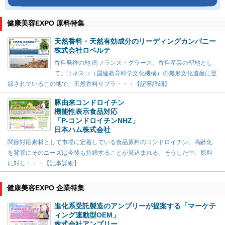
健康美容EXPO 原料特集
天然香料・天然有効成分のリーディングカンパニー
株式会社ロベルテ
香料発祥の地 南フランス・グラース。香料産業の聖地とし
て、ユネスコ（国連教育科学文化機構）の無形文化遺産に登
録されているこの地で、天然香料サプラ・・・【記事詳細】
豚由来コンドロイチン
機能性表示食品対応
「P-コンドロイチンNHZ」
日本ハム株式会社
関節対応素材として市場に定着している食品原料のコンドロイチン。高齢化
を背景にそのニーズは今後も持続することが見込まれる。そうした中、原料
に対し・・・【記事詳細】
健康美容EXPO 企業特集
進化系受託製造のアンプリーが提案する「マーケテ
ィング連動型OEM」
株式会社アンプリー