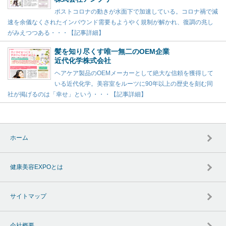
ポストコロナの動きが水面下で加速している。コロナ禍で減
速を余儀なくされたインバウンド需要もようやく規制が解かれ、復調の兆し
がみえつつある・・・【記事詳細】
髪を知り尽くす唯一無二のOEM企業
近代化学株式会社
ヘアケア製品のOEMメーカーとして絶大な信頼を獲得して
いる近代化学。美容室をルーツに90年以上の歴史を刻む同
社が掲げるのは「幸せ」という・・・【記事詳細】
ホーム
健康美容EXPOとは
サイトマップ
会社概要