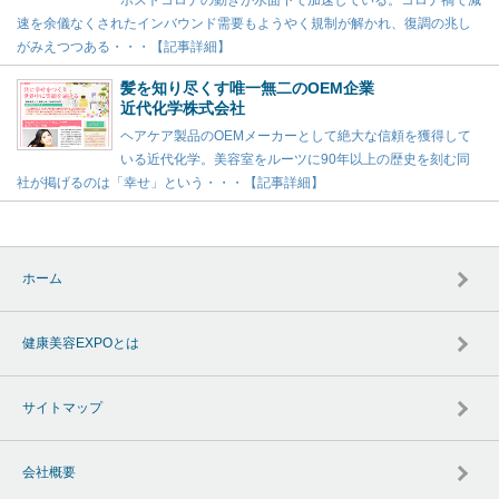
ポストコロナの動きが水面下で加速している。コロナ禍で減
速を余儀なくされたインバウンド需要もようやく規制が解かれ、復調の兆し
がみえつつある・・・【記事詳細】
髪を知り尽くす唯一無二のOEM企業
近代化学株式会社
ヘアケア製品のOEMメーカーとして絶大な信頼を獲得して
いる近代化学。美容室をルーツに90年以上の歴史を刻む同
社が掲げるのは「幸せ」という・・・【記事詳細】
ホーム
健康美容EXPOとは
サイトマップ
会社概要