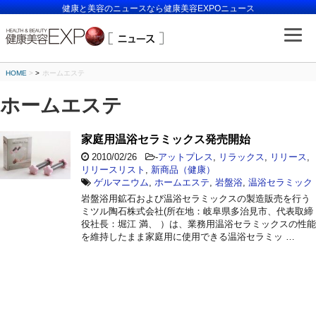
健康と美容のニュースなら健康美容EXPOニュース
HOME
>
ホームエステ
ホームエステ
家庭用温浴セラミックス発売開始
2010/02/26
-
アットプレス
,
リラックス
,
リリース
,
リリースリスト
,
新商品（健康）
ゲルマニウム
,
ホームエステ
,
岩盤浴
,
温浴セラミック
岩盤浴用鉱石および温浴セラミックスの製造販売を行う
ミツル陶石株式会社(所在地：岐阜県多治見市、代表取締
役社長：堀江 満、 ）は、業務用温浴セラミックスの性能
を維持したまま家庭用に使用できる温浴セラミッ …