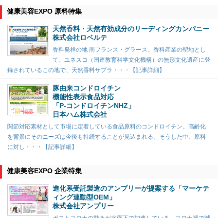
健康美容EXPO 原料特集
天然香料・天然有効成分のリーディングカンパニー
株式会社ロベルテ
香料発祥の地 南フランス・グラース。香料産業の聖地とし
て、ユネスコ（国連教育科学文化機構）の無形文化遺産に登
録されているこの地で、天然香料サプラ・・・【記事詳細】
豚由来コンドロイチン
機能性表示食品対応
「P-コンドロイチンNHZ」
日本ハム株式会社
関節対応素材として市場に定着している食品原料のコンドロイチン。高齢化
を背景にそのニーズは今後も持続することが見込まれる。そうした中、原料
に対し・・・【記事詳細】
健康美容EXPO 企業特集
進化系受託製造のアンプリーが提案する「マーケテ
ィング連動型OEM」
株式会社アンプリー