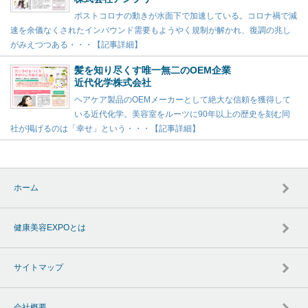
ポストコロナの動きが水面下で加速している。コロナ禍で減
速を余儀なくされたインバウンド需要もようやく規制が解かれ、復調の兆し
がみえつつある・・・【記事詳細】
髪を知り尽くす唯一無二のOEM企業
近代化学株式会社
ヘアケア製品のOEMメーカーとして絶大な信頼を獲得して
いる近代化学。美容室をルーツに90年以上の歴史を刻む同
社が掲げるのは「幸せ」という・・・【記事詳細】
ホーム
健康美容EXPOとは
サイトマップ
会社概要