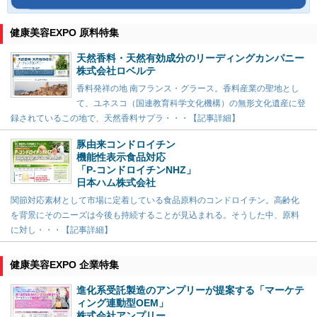
健康美容EXPO 原料特集
天然香料・天然有効成分のリーディングカンパニー
株式会社ロベルテ
香料発祥の地 南フランス・グラース。香料産業の聖地とし
て、ユネスコ（国連教育科学文化機構）の無形文化遺産に登
録されているこの地で、天然香料サプラ・・・【記事詳細】
豚由来コンドロイチン
機能性表示食品対応
「P-コンドロイチンNHZ」
日本ハム株式会社
関節対応素材として市場に定着している食品原料のコンドロイチン。高齢化
を背景にそのニーズは今後も持続することが見込まれる。そうした中、原料
に対し・・・【記事詳細】
健康美容EXPO 企業特集
進化系受託製造のアンプリーが提案する「マーケテ
ィング連動型OEM」
株式会社アンプリー