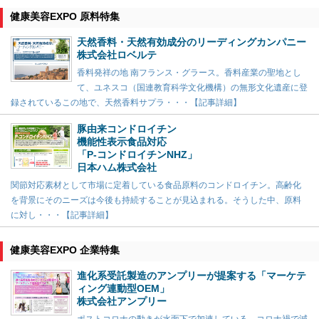
健康美容EXPO 原料特集
天然香料・天然有効成分のリーディングカンパニー
株式会社ロベルテ
香料発祥の地 南フランス・グラース。香料産業の聖地とし
て、ユネスコ（国連教育科学文化機構）の無形文化遺産に登
録されているこの地で、天然香料サプラ・・・【記事詳細】
豚由来コンドロイチン
機能性表示食品対応
「P-コンドロイチンNHZ」
日本ハム株式会社
関節対応素材として市場に定着している食品原料のコンドロイチン。高齢化
を背景にそのニーズは今後も持続することが見込まれる。そうした中、原料
に対し・・・【記事詳細】
健康美容EXPO 企業特集
進化系受託製造のアンプリーが提案する「マーケテ
ィング連動型OEM」
株式会社アンプリー