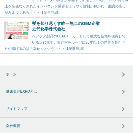
ポストコロナの動きが水面下で加速している。コロナ禍で減
速を余儀なくされたインバウンド需要もようやく規制が解かれ、復調の兆し
がみえつつある・・・【記事詳細】
髪を知り尽くす唯一無二のOEM企業
近代化学株式会社
ヘアケア製品のOEMメーカーとして絶大な信頼を獲得して
いる近代化学。美容室をルーツに90年以上の歴史を刻む同
社が掲げるのは「幸せ」という・・・【記事詳細】
ホーム
健康美容EXPOとは
サイトマップ
会社概要