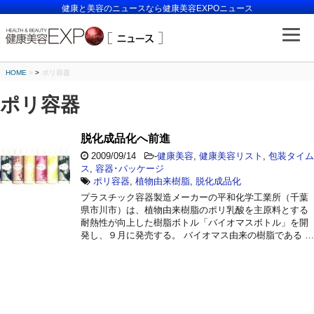
健康と美容のニュースなら健康美容EXPOニュース
HOME
>
ポリ容器
ポリ容器
脱化成品化へ前進
2009/09/14
-
健康美容
,
健康美容リスト
,
包装タイム
ス
,
容器･パッケージ
ポリ容器
,
植物由来樹脂
,
脱化成品化
プラスチック容器製造メーカーの平和化学工業所（千葉
県市川市）は、植物由来樹脂のポリ乳酸を主原料とする
耐熱性が向上した樹脂ボトル「バイオマスボトル」を開
発し、９月に発売する。 バイオマス由来の樹脂である …