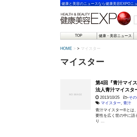
健康と美容のニュースなら健康美容EXPOニ
TOP
健康・美容ニュース
HOME
>
マイスター
マイスター
第4回『青汁マイ
法人青汁マイスタ
2013/10/25
-
その
マイスター
,
青汁
青汁マイスター®とは
要性を広く世の中に語る
り …