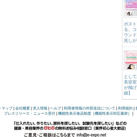
ポスト
る。コ
ウンド
兆しが
として
美容室
が掲げ
細】
トマップ
会社概要
求人情報
ヘルプ
利用者情報の外部送信について
利用規約
プレスリリース・ニュース受付
機能性表示食品制度［機能性表示対応素材］