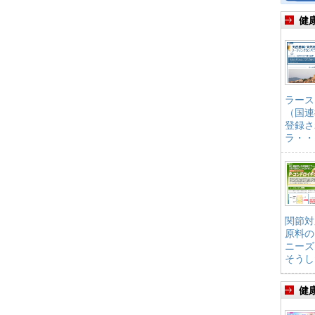
健
ラース
（国連
登録さ
ラ・・
関節対
原料の
ニーズ
そうし
健