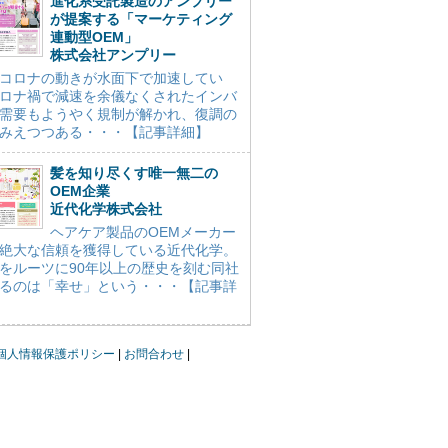
進化系受託製造のアンプリー
が提案する「マーケティング
連動型OEM」
株式会社アンプリー
コロナの動きが水面下で加速してい
ロナ禍で減速を余儀なくされたインバ
需要もようやく規制が解かれ、復調の
みえつつある・・・【記事詳細】
髪を知り尽くす唯一無二の
OEM企業
近代化学株式会社
ヘアケア製品のOEMメーカー
絶大な信頼を獲得している近代化学。
をルーツに90年以上の歴史を刻む同社
るのは「幸せ」という・・・【記事詳
個人情報保護ポリシー
お問合わせ