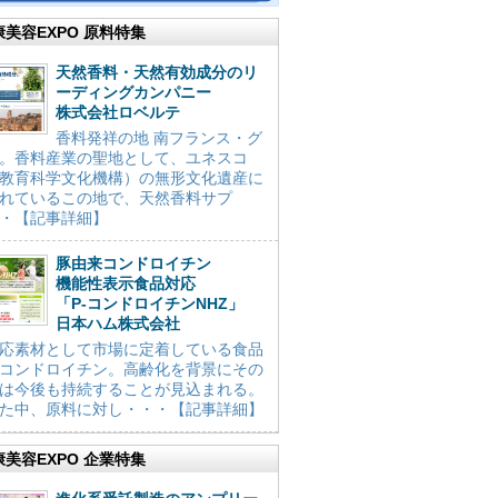
康美容EXPO 原料特集
天然香料・天然有効成分のリ
ーディングカンパニー
株式会社ロベルテ
香料発祥の地 南フランス・グ
。香料産業の聖地として、ユネスコ
教育科学文化機構）の無形文化遺産に
れているこの地で、天然香料サプ
・【記事詳細】
豚由来コンドロイチン
機能性表示食品対応
「P-コンドロイチンNHZ」
日本ハム株式会社
応素材として市場に定着している食品
コンドロイチン。高齢化を背景にその
は今後も持続することが見込まれる。
た中、原料に対し・・・【記事詳細】
康美容EXPO 企業特集