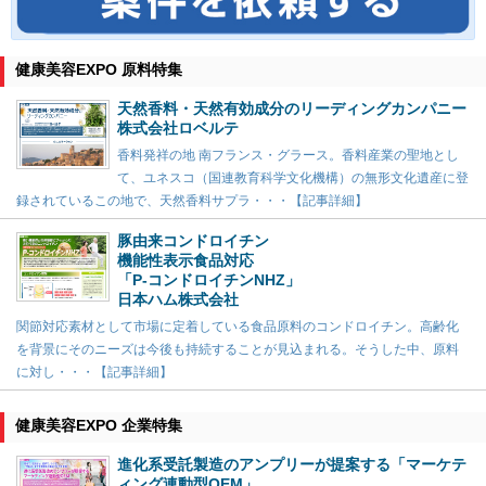
健康美容EXPO 原料特集
天然香料・天然有効成分のリーディングカンパニー
株式会社ロベルテ
香料発祥の地 南フランス・グラース。香料産業の聖地とし
て、ユネスコ（国連教育科学文化機構）の無形文化遺産に登
録されているこの地で、天然香料サプラ・・・【記事詳細】
豚由来コンドロイチン
機能性表示食品対応
「P-コンドロイチンNHZ」
日本ハム株式会社
関節対応素材として市場に定着している食品原料のコンドロイチン。高齢化
を背景にそのニーズは今後も持続することが見込まれる。そうした中、原料
に対し・・・【記事詳細】
健康美容EXPO 企業特集
進化系受託製造のアンプリーが提案する「マーケテ
ィング連動型OEM」