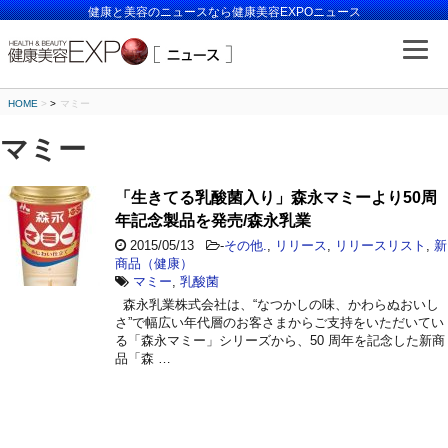
健康と美容のニュースなら健康美容EXPOニュース
HOME
>
マミー
マミー
「生きてる乳酸菌入り」森永マミーより50周
年記念製品を発売/森永乳業
2015/05/13
-
その他.
,
リリース
,
リリースリスト
,
新
商品（健康）
マミー
,
乳酸菌
森永乳業株式会社は、“なつかしの味、かわらぬおいし
さ”で幅広い年代層のお客さまからご支持をいただいてい
る「森永マミー」シリーズから、50 周年を記念した新商
品「森 …