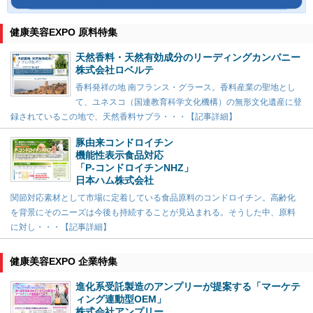
健康美容EXPO 原料特集
天然香料・天然有効成分のリーディングカンパニー
株式会社ロベルテ
香料発祥の地 南フランス・グラース。香料産業の聖地とし
て、ユネスコ（国連教育科学文化機構）の無形文化遺産に登
録されているこの地で、天然香料サプラ・・・【記事詳細】
豚由来コンドロイチン
機能性表示食品対応
「P-コンドロイチンNHZ」
日本ハム株式会社
関節対応素材として市場に定着している食品原料のコンドロイチン。高齢化
を背景にそのニーズは今後も持続することが見込まれる。そうした中、原料
に対し・・・【記事詳細】
健康美容EXPO 企業特集
進化系受託製造のアンプリーが提案する「マーケテ
ィング連動型OEM」
株式会社アンプリー