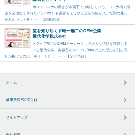
ポストコロナの動きが水面下で加速している。コロナ禍で減
速を余儀なくされたインバウンド需要もようやく規制が解かれ、復調の兆し
がみえつつある・・・【記事詳細】
髪を知り尽くす唯一無二のOEM企業
近代化学株式会社
ヘアケア製品のOEMメーカーとして絶大な信頼を獲得して
いる近代化学。美容室をルーツに90年以上の歴史を刻む同
社が掲げるのは「幸せ」という・・・【記事詳細】
ホーム
健康美容EXPOとは
サイトマップ
会社概要