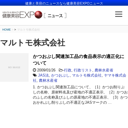
健康と美容のニュースなら健康美容EXPOニュース
HOME
>
マルトモ株式会社
マルトモ株式会社
かつおぶし関連加工品の食品表示の適正化に
ついて
2009/01/26
-
行政
,
行政リスト
,
農林水産省
JAS法
,
かつおぶし
,
マルトモ株式会社
,
ヤマキ株式会
社
,
農林水産省
1. かつおぶし関連加工品について、［1］かつお削りぶ
しの名称、原材料名及び産地の不適正表示、［2］かつお
のふしの名称及びふしの原産地の不適正表示、［3］かつ
おかれぶし削りぶしの不適正なJASマークの …