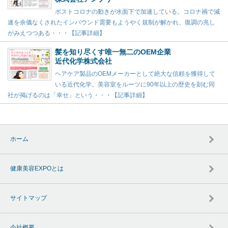
ポストコロナの動きが水面下で加速している。コロナ禍で減
速を余儀なくされたインバウンド需要もようやく規制が解かれ、復調の兆し
がみえつつある・・・【記事詳細】
髪を知り尽くす唯一無二のOEM企業
近代化学株式会社
ヘアケア製品のOEMメーカーとして絶大な信頼を獲得して
いる近代化学。美容室をルーツに90年以上の歴史を刻む同
社が掲げるのは「幸せ」という・・・【記事詳細】
ホーム
健康美容EXPOとは
サイトマップ
会社概要