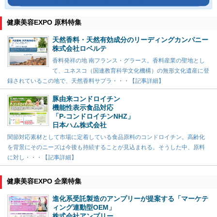
健康美容EXPO 原料特集
天然香料・天然有効成分のリーディングカンパニー
株式会社ロベルテ
香料発祥の地 南フランス・グラース。香料産業の聖地とし
て、ユネスコ（国連教育科学文化機構）の無形文化遺産に登
録されているこの地で、天然香料サプラ・・・【記事詳細】
豚由来コンドロイチン
機能性表示食品対応
「P-コンドロイチンNHZ」
日本ハム株式会社
関節対応素材として市場に定着している食品原料のコンドロイチン。高齢化
を背景にそのニーズは今後も持続することが見込まれる。そうした中、原料
に対し・・・【記事詳細】
健康美容EXPO 企業特集
進化系受託製造のアンプリーが提案する「マーケテ
ィング連動型OEM」
株式会社アンプリー