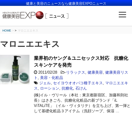
健康と美容のニュースなら健康美容EXPOニュース
HOME
>
マロニエエキス
マロニエエキス
業界初のヤング＆ユニセックス対応 抗糖化
スキンケアを発売
2011/02/28
-
リラックス
,
健康美容
,
健康美容リス
ト
,
美容・化粧品
ジェル
,
セイヨウオオバコ種子エキス
,
マロニエエキ
ス
,
ローション
,
抗糖化
,
石けん
(株)イル・ヴリール（本社：東京都新宿区、加藤和則社
長）はさきごろ、抗糖化化粧品の新ブランド「iL
ViTALiTE」（イル・ヴィタリテ）を立ち上げ、第一弾と
して基礎化粧品３アイテム（洗顔ソープ、保湿 …