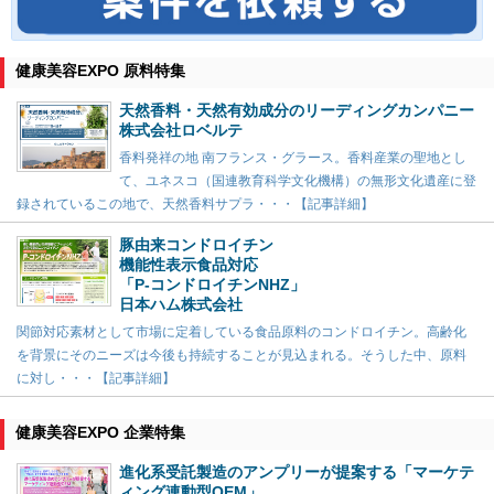
健康美容EXPO 原料特集
天然香料・天然有効成分のリーディングカンパニー
株式会社ロベルテ
香料発祥の地 南フランス・グラース。香料産業の聖地とし
て、ユネスコ（国連教育科学文化機構）の無形文化遺産に登
録されているこの地で、天然香料サプラ・・・【記事詳細】
豚由来コンドロイチン
機能性表示食品対応
「P-コンドロイチンNHZ」
日本ハム株式会社
関節対応素材として市場に定着している食品原料のコンドロイチン。高齢化
を背景にそのニーズは今後も持続することが見込まれる。そうした中、原料
に対し・・・【記事詳細】
健康美容EXPO 企業特集
進化系受託製造のアンプリーが提案する「マーケテ
ィング連動型OEM」