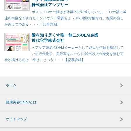
株式会社アンプリー
ポストコロナの動きが水面下で加速している。コロナ禍で減
速を余儀なくされたインバウンド需要もようやく規制が解かれ、復調の兆し
がみえつつある・・・【記事詳細】
髪を知り尽くす唯一無二のOEM企業
近代化学株式会社
ヘアケア製品のOEMメーカーとして絶大な信頼を獲得して
いる近代化学。美容室をルーツに90年以上の歴史を刻む同
社が掲げるのは「幸せ」という・・・【記事詳細】
ホーム
健康美容EXPOとは
サイトマップ