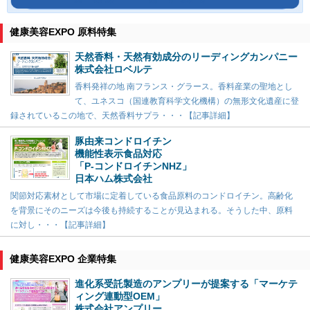
健康美容EXPO 原料特集
天然香料・天然有効成分のリーディングカンパニー
株式会社ロベルテ
香料発祥の地 南フランス・グラース。香料産業の聖地とし
て、ユネスコ（国連教育科学文化機構）の無形文化遺産に登
録されているこの地で、天然香料サプラ・・・【記事詳細】
豚由来コンドロイチン
機能性表示食品対応
「P-コンドロイチンNHZ」
日本ハム株式会社
関節対応素材として市場に定着している食品原料のコンドロイチン。高齢化
を背景にそのニーズは今後も持続することが見込まれる。そうした中、原料
に対し・・・【記事詳細】
健康美容EXPO 企業特集
進化系受託製造のアンプリーが提案する「マーケテ
ィング連動型OEM」
株式会社アンプリー