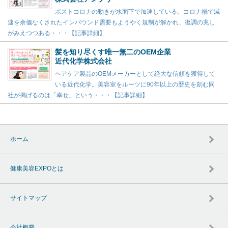
ポストコロナの動きが水面下で加速している。コロナ禍で減
速を余儀なくされたインバウンド需要もようやく規制が解かれ、復調の兆し
がみえつつある・・・【記事詳細】
髪を知り尽くす唯一無二のOEM企業
近代化学株式会社
ヘアケア製品のOEMメーカーとして絶大な信頼を獲得して
いる近代化学。美容室をルーツに90年以上の歴史を刻む同
社が掲げるのは「幸せ」という・・・【記事詳細】
ホーム
健康美容EXPOとは
サイトマップ
会社概要