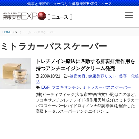
健康と美容のニュースなら健康美容EXPOニュース
HOME
>
ミトラカーパススケーバー
ミトラカーパススケーバー
トレチノイン療法に匹敵する肝斑排泄作用を
持つアンチエイジングクリーム発売
2009/10/21
-
健康美容
,
健康美容リスト
,
美容・化粧
品
EGF
,
フコキサンチン
,
ミトラカーパススケーバー
(株)ビーティフィック(大阪市/中西博文社長)はこのほど、
フコキサンチン(レチノイド様作用天然成分)とミトラカー
パススケーバー(ハイドロキノン天然誘導体)を配合した、
高級トータルスーパーアンチエイジン …