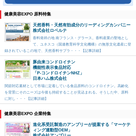
健康美容EXPO 原料特集
天然香料・天然有効成分のリーディングカンパニー
株式会社ロベルテ
香料発祥の地 南フランス・グラース。香料産業の聖地とし
て、ユネスコ（国連教育科学文化機構）の無形文化遺産に登
録されているこの地で、天然香料サプラ・・・【記事詳細】
豚由来コンドロイチン
機能性表示食品対応
「P-コンドロイチンNHZ」
日本ハム株式会社
関節対応素材として市場に定着している食品原料のコンドロイチン。高齢化
を背景にそのニーズは今後も持続することが見込まれる。そうした中、原料
に対し・・・【記事詳細】
健康美容EXPO 企業特集
進化系受託製造のアンプリーが提案する「マーケテ
ィング連動型OEM」
株式会社アンプリー