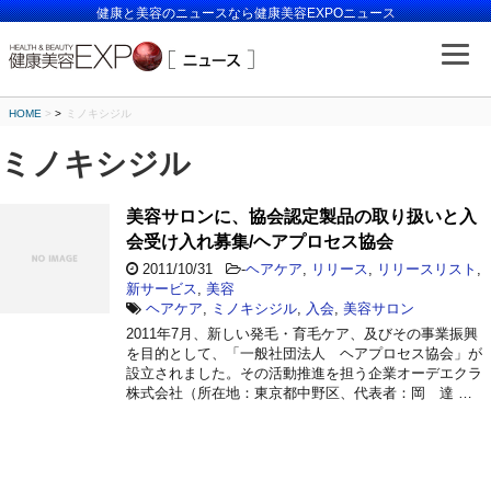
健康と美容のニュースなら健康美容EXPOニュース
HOME
>
ミノキシジル
ミノキシジル
美容サロンに、協会認定製品の取り扱いと入
会受け入れ募集/ヘアプロセス協会
2011/10/31
-
ヘアケア
,
リリース
,
リリースリスト
,
新サービス
,
美容
ヘアケア
,
ミノキシジル
,
入会
,
美容サロン
2011年7月、新しい発毛・育毛ケア、及びその事業振興
を目的として、「一般社団法人 ヘアプロセス協会」が
設立されました。その活動推進を担う企業オーデエクラ
株式会社（所在地：東京都中野区、代表者：岡 達 …