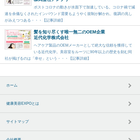
ポストコロナの動きが水面下で加速している。コロナ禍で減
速を余儀なくされたインバウンド需要もようやく規制が解かれ、復調の兆し
がみえつつある・・・【記事詳細】
髪を知り尽くす唯一無二のOEM企業
近代化学株式会社
ヘアケア製品のOEMメーカーとして絶大な信頼を獲得して
いる近代化学。美容室をルーツに90年以上の歴史を刻む同
社が掲げるのは「幸せ」という・・・【記事詳細】
ホーム
健康美容EXPOとは
サイトマップ
会社概要