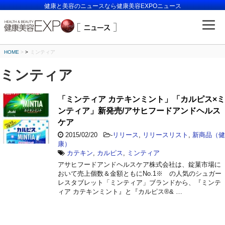
健康と美容のニュースなら健康美容EXPOニュース
HOME
>
ミンティア
ミンティア
「ミンティア カテキンミント」「カルピス×ミ
ンティア」新発売/アサヒフードアンドヘルス
ケア
2015/02/20
-
リリース
,
リリースリスト
,
新商品（健
康）
カテキン
,
カルピス
,
ミンティア
アサヒフードアンドヘルスケア株式会社は、錠菓市場に
おいて売上個数＆金額ともにNo.1※ の人気のシュガー
レスタブレット「ミンティア」ブランドから、『ミンテ
ィア カテキンミント』と『カルピス®& …