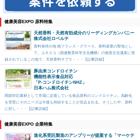
健康美容EXPO 原料特集
天然香料・天然有効成分のリーディングカンパニー
株式会社ロベルテ
香料発祥の地 南フランス・グラース。香料産業の聖地とし
て、ユネスコ（国連教育科学文化機構）の無形文化遺産に登
録されているこの地で、天然香料サプラ・・・【記事詳細】
豚由来コンドロイチン
機能性表示食品対応
「P-コンドロイチンNHZ」
日本ハム株式会社
関節対応素材として市場に定着している食品原料のコンドロイチン。高齢化
を背景にそのニーズは今後も持続することが見込まれる。そうした中、原料
に対し・・・【記事詳細】
健康美容EXPO 企業特集
進化系受託製造のアンプリーが提案する「マーケテ