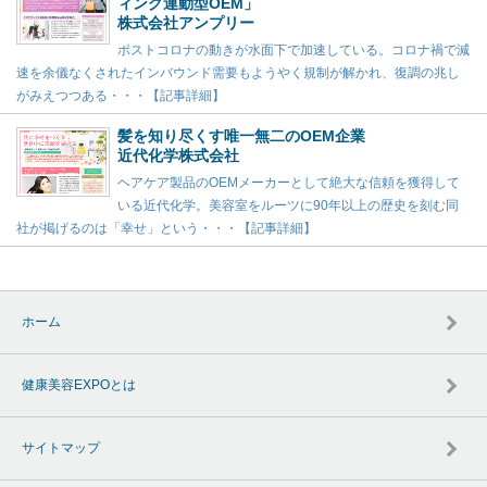
ィング連動型OEM」
株式会社アンプリー
ポストコロナの動きが水面下で加速している。コロナ禍で減
速を余儀なくされたインバウンド需要もようやく規制が解かれ、復調の兆し
がみえつつある・・・【記事詳細】
髪を知り尽くす唯一無二のOEM企業
近代化学株式会社
ヘアケア製品のOEMメーカーとして絶大な信頼を獲得して
いる近代化学。美容室をルーツに90年以上の歴史を刻む同
社が掲げるのは「幸せ」という・・・【記事詳細】
ホーム
健康美容EXPOとは
サイトマップ