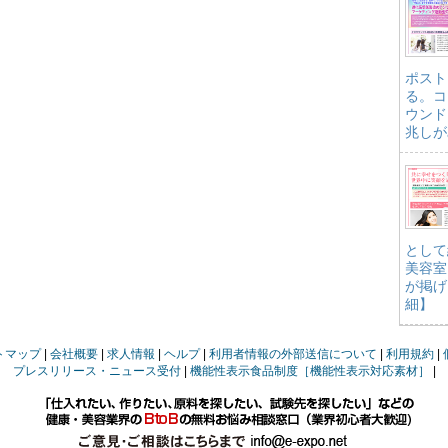
ポスト
る。コ
ウンド
兆しが
として
美容室
が掲げ
細】
トマップ
会社概要
求人情報
ヘルプ
利用者情報の外部送信について
利用規約
プレスリリース・ニュース受付
機能性表示食品制度［機能性表示対応素材］