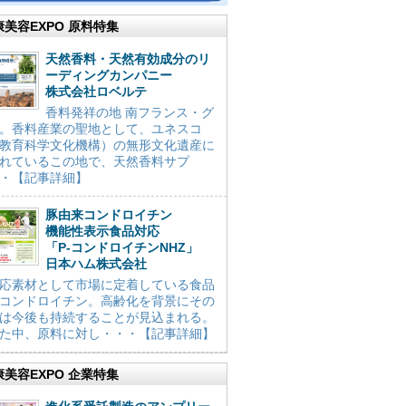
康美容EXPO 原料特集
天然香料・天然有効成分のリ
ーディングカンパニー
株式会社ロベルテ
香料発祥の地 南フランス・グ
。香料産業の聖地として、ユネスコ
教育科学文化機構）の無形文化遺産に
れているこの地で、天然香料サプ
・【記事詳細】
豚由来コンドロイチン
機能性表示食品対応
「P-コンドロイチンNHZ」
日本ハム株式会社
応素材として市場に定着している食品
コンドロイチン。高齢化を背景にその
は今後も持続することが見込まれる。
た中、原料に対し・・・【記事詳細】
康美容EXPO 企業特集