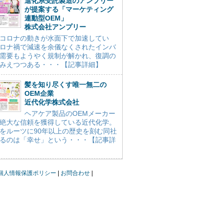
進化系受託製造のアンプリー
が提案する「マーケティング
連動型OEM」
株式会社アンプリー
コロナの動きが水面下で加速してい
ロナ禍で減速を余儀なくされたインバ
需要もようやく規制が解かれ、復調の
みえつつある・・・【記事詳細】
髪を知り尽くす唯一無二の
OEM企業
近代化学株式会社
ヘアケア製品のOEMメーカー
絶大な信頼を獲得している近代化学。
をルーツに90年以上の歴史を刻む同社
るのは「幸せ」という・・・【記事詳
個人情報保護ポリシー
お問合わせ