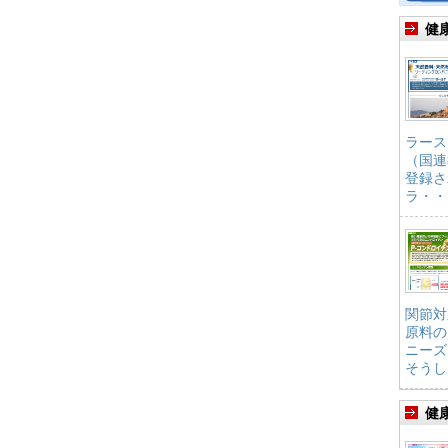
健
ラース
（国連
登録さ
ラ・・
関節対
原料の
ニーズ
そうし
健