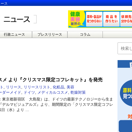
ュース
行政ニュース
プレスリリース
コラム
スメ より『クリスマス限定コフレキット』を発売
ト
,
リリース
,
リリースリスト
,
化粧品
,
美容
ーダーメイド
,
ドイツ
,
メディカルコスメ
,
乾燥対策
：東京都新宿区 大島龍）は、ドイツの最新テクノロジーから生ま
『デルマビジュアルズ』より、期間限定の「クリスマス限定コフレ
月1日（水）より …