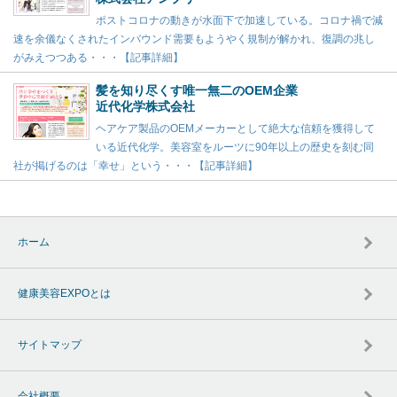
ポストコロナの動きが水面下で加速している。コロナ禍で減
速を余儀なくされたインバウンド需要もようやく規制が解かれ、復調の兆し
がみえつつある・・・【記事詳細】
髪を知り尽くす唯一無二のOEM企業
近代化学株式会社
ヘアケア製品のOEMメーカーとして絶大な信頼を獲得して
いる近代化学。美容室をルーツに90年以上の歴史を刻む同
社が掲げるのは「幸せ」という・・・【記事詳細】
ホーム
健康美容EXPOとは
サイトマップ
会社概要