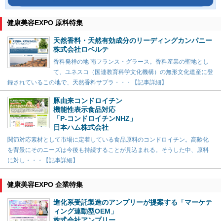
健康美容EXPO 原料特集
天然香料・天然有効成分のリーディングカンパニー
株式会社ロベルテ
香料発祥の地 南フランス・グラース。香料産業の聖地とし
て、ユネスコ（国連教育科学文化機構）の無形文化遺産に登
録されているこの地で、天然香料サプラ・・・【記事詳細】
豚由来コンドロイチン
機能性表示食品対応
「P-コンドロイチンNHZ」
日本ハム株式会社
関節対応素材として市場に定着している食品原料のコンドロイチン。高齢化
を背景にそのニーズは今後も持続することが見込まれる。そうした中、原料
に対し・・・【記事詳細】
健康美容EXPO 企業特集
進化系受託製造のアンプリーが提案する「マーケテ
ィング連動型OEM」
株式会社アンプリー