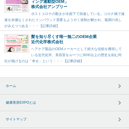
ィング連動型OEM」
株式会社アンプリー
ポストコロナの動きが水面下で加速している。コロナ禍で減
速を余儀なくされたインバウンド需要もようやく規制が解かれ、復調の兆し
がみえつつある・・・【記事詳細】
髪を知り尽くす唯一無二のOEM企業
近代化学株式会社
ヘアケア製品のOEMメーカーとして絶大な信頼を獲得して
いる近代化学。美容室をルーツに90年以上の歴史を刻む同
社が掲げるのは「幸せ」という・・・【記事詳細】
ホーム
健康美容EXPOとは
サイトマップ