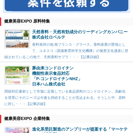
健康美容EXPO 原料特集
天然香料・天然有効成分のリーディングカンパニー
株式会社ロベルテ
香料発祥の地 南フランス・グラース。香料産業の聖地とし
て、ユネスコ（国連教育科学文化機構）の無形文化遺産に登
録されているこの地で、天然香料サプラ・・・【記事詳細】
豚由来コンドロイチン
機能性表示食品対応
「P-コンドロイチンNHZ」
日本ハム株式会社
関節対応素材として市場に定着している食品原料のコンドロイチン。高齢化
を背景にそのニーズは今後も持続することが見込まれる。そうした中、原料
に対し・・・【記事詳細】
健康美容EXPO 企業特集
進化系受託製造のアンプリーが提案する「マーケテ