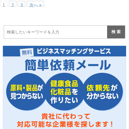
1
2
3
次へ »