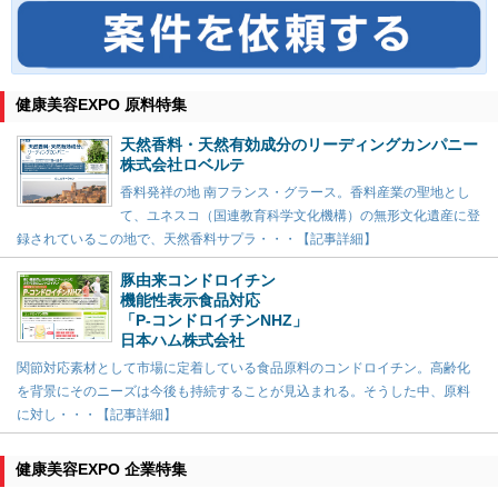
健康美容EXPO 原料特集
天然香料・天然有効成分のリーディングカンパニー
株式会社ロベルテ
香料発祥の地 南フランス・グラース。香料産業の聖地とし
て、ユネスコ（国連教育科学文化機構）の無形文化遺産に登
録されているこの地で、天然香料サプラ・・・【記事詳細】
豚由来コンドロイチン
機能性表示食品対応
「P-コンドロイチンNHZ」
日本ハム株式会社
関節対応素材として市場に定着している食品原料のコンドロイチン。高齢化
を背景にそのニーズは今後も持続することが見込まれる。そうした中、原料
に対し・・・【記事詳細】
健康美容EXPO 企業特集