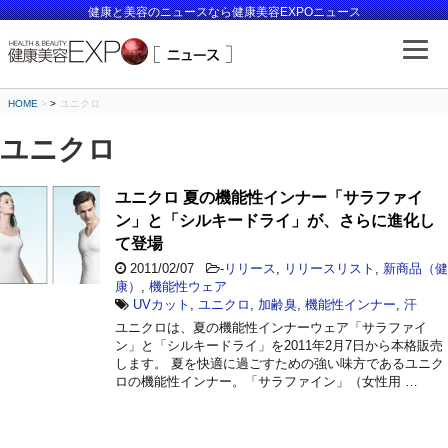
健康と美容のニュースなら健康美容EXPOニュース
HOME
>
ユニクロ
ユニクロ
ユニクロ 夏の機能性インナー「サラファイ
ン」と「シルキードライ」が、さらに進化し
て登場
2011/02/07
-
リリース
,
リリースリスト
,
新商品（健
康）
,
機能性ウェア
UVカット
,
ユニクロ
,
加齢臭
,
機能性インナー
,
汗
ユニクロは、夏の機能性インナーウェア「サラファイ
ン」と「シルキードライ」を2011年2月7日から本格販売
します。 夏を快適に過ごすための強い味方であるユニク
ロの機能性インナー。「サラファイン」（女性用 …