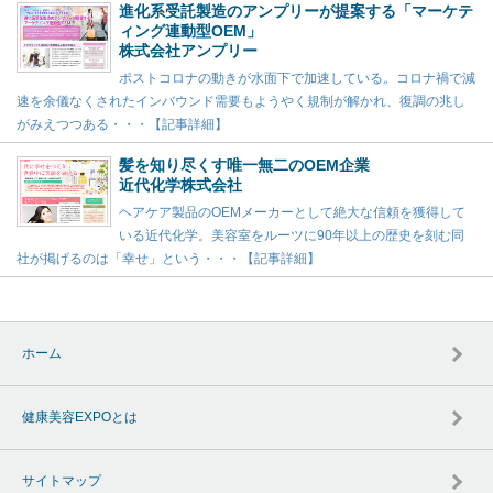
進化系受託製造のアンプリーが提案する「マーケテ
ィング連動型OEM」
株式会社アンプリー
ポストコロナの動きが水面下で加速している。コロナ禍で減
速を余儀なくされたインバウンド需要もようやく規制が解かれ、復調の兆し
がみえつつある・・・【記事詳細】
髪を知り尽くす唯一無二のOEM企業
近代化学株式会社
ヘアケア製品のOEMメーカーとして絶大な信頼を獲得して
いる近代化学。美容室をルーツに90年以上の歴史を刻む同
社が掲げるのは「幸せ」という・・・【記事詳細】
ホーム
健康美容EXPOとは
サイトマップ