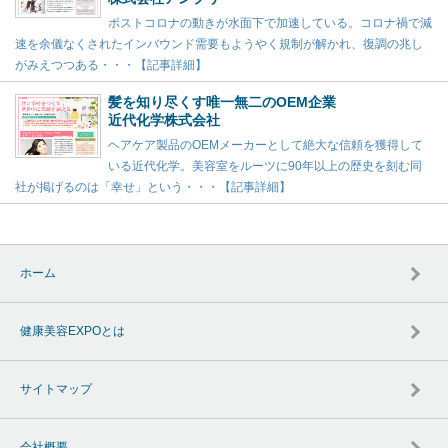
ポストコロナの動きが水面下で加速している。コロナ禍で減
速を余儀なくされたインバウンド需要もようやく規制が解かれ、復調の兆し
がみえつつある・・・【記事詳細】
髪を知り尽くす唯一無二のOEM企業
近代化学株式会社
ヘアケア製品のOEMメーカーとして絶大な信頼を獲得して
いる近代化学。美容室をルーツに90年以上の歴史を刻む同
社が掲げるのは「幸せ」という・・・【記事詳細】
ホーム
健康美容EXPOとは
サイトマップ
会社概要