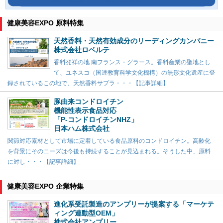
健康美容EXPO 原料特集
天然香料・天然有効成分のリーディングカンパニー
株式会社ロベルテ
香料発祥の地 南フランス・グラース。香料産業の聖地とし
て、ユネスコ（国連教育科学文化機構）の無形文化遺産に登
録されているこの地で、天然香料サプラ・・・【記事詳細】
豚由来コンドロイチン
機能性表示食品対応
「P-コンドロイチンNHZ」
日本ハム株式会社
関節対応素材として市場に定着している食品原料のコンドロイチン。高齢化
を背景にそのニーズは今後も持続することが見込まれる。そうした中、原料
に対し・・・【記事詳細】
健康美容EXPO 企業特集
進化系受託製造のアンプリーが提案する「マーケテ
ィング連動型OEM」
株式会社アンプリー