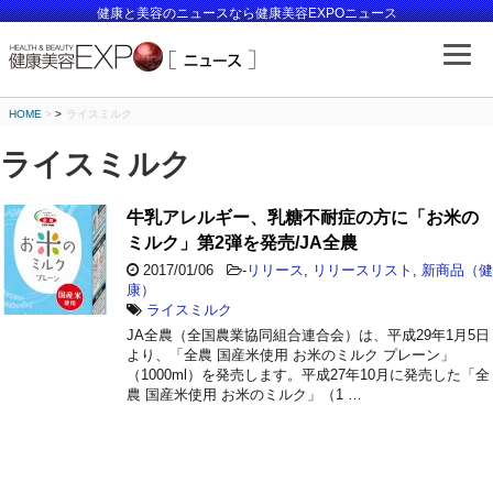
健康と美容のニュースなら健康美容EXPOニュース
HOME
>
ライスミルク
ライスミルク
牛乳アレルギー、乳糖不耐症の方に「お米の
ミルク」第2弾を発売/JA全農
2017/01/06
-
リリース
,
リリースリスト
,
新商品（健
康）
ライスミルク
JA全農（全国農業協同組合連合会）は、平成29年1月5日
より、「全農 国産米使用 お米のミルク プレーン」
（1000ml）を発売します。平成27年10月に発売した「全
農 国産米使用 お米のミルク」（1 …