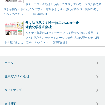
ポストコロナの動きが水面下で加速している。コロナ禍で減
速を余儀なくされたインバウンド需要もようやく規制が解かれ、復調の兆し
がみえつつある・・・【記事詳細】
髪を知り尽くす唯一無二のOEM企業
近代化学株式会社
ヘアケア製品のOEMメーカーとして絶大な信頼を獲得して
いる近代化学。美容室をルーツに90年以上の歴史を刻む同
社が掲げるのは「幸せ」という・・・【記事詳細】
ホーム
健康美容EXPOとは
サイトマップ
会社概要