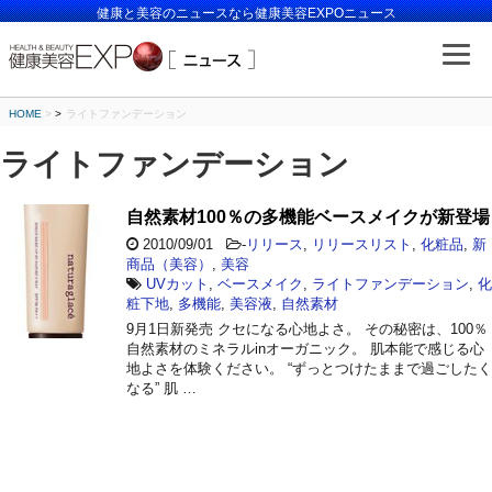
健康と美容のニュースなら健康美容EXPOニュース
HOME
>
ライトファンデーション
ライトファンデーション
自然素材100％の多機能ベースメイクが新登場
2010/09/01
-
リリース
,
リリースリスト
,
化粧品
,
新
商品（美容）
,
美容
UVカット
,
ベースメイク
,
ライトファンデーション
,
化
粧下地
,
多機能
,
美容液
,
自然素材
9月1日新発売 クセになる心地よさ。 その秘密は、100％
自然素材のミネラルinオーガニック。 肌本能で感じる心
地よさを体験ください。 “ずっとつけたままで過ごしたく
なる” 肌 …