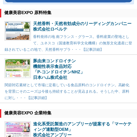
健康美容EXPO 原料特集
天然香料・天然有効成分のリーディングカンパニー
株式会社ロベルテ
香料発祥の地 南フランス・グラース。香料産業の聖地とし
て、ユネスコ（国連教育科学文化機構）の無形文化遺産に登
録されているこの地で、天然香料サプラ・・・【記事詳細】
豚由来コンドロイチン
機能性表示食品対応
「P-コンドロイチンNHZ」
日本ハム株式会社
関節対応素材として市場に定着している食品原料のコンドロイチン。高齢化
を背景にそのニーズは今後も持続することが見込まれる。そうした中、原料
に対し・・・【記事詳細】
健康美容EXPO 企業特集
進化系受託製造のアンプリーが提案する「マーケテ
ィング連動型OEM」
株式会社アンプリー