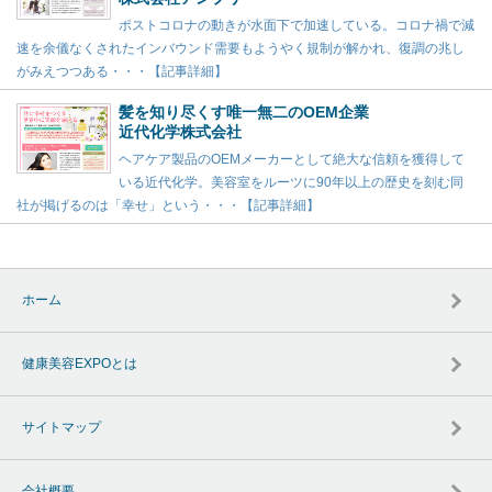
ポストコロナの動きが水面下で加速している。コロナ禍で減
速を余儀なくされたインバウンド需要もようやく規制が解かれ、復調の兆し
がみえつつある・・・【記事詳細】
髪を知り尽くす唯一無二のOEM企業
近代化学株式会社
ヘアケア製品のOEMメーカーとして絶大な信頼を獲得して
いる近代化学。美容室をルーツに90年以上の歴史を刻む同
社が掲げるのは「幸せ」という・・・【記事詳細】
ホーム
健康美容EXPOとは
サイトマップ
会社概要