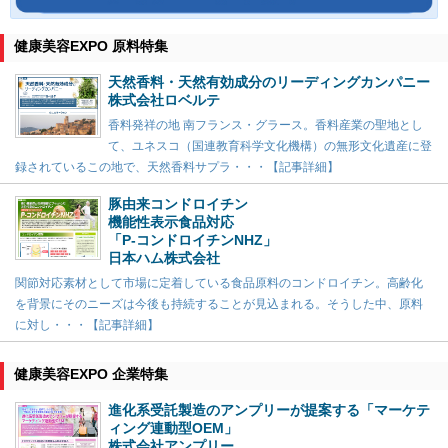
健康美容EXPO 原料特集
天然香料・天然有効成分のリーディングカンパニー
株式会社ロベルテ
香料発祥の地 南フランス・グラース。香料産業の聖地とし
て、ユネスコ（国連教育科学文化機構）の無形文化遺産に登
録されているこの地で、天然香料サプラ・・・【記事詳細】
豚由来コンドロイチン
機能性表示食品対応
「P-コンドロイチンNHZ」
日本ハム株式会社
関節対応素材として市場に定着している食品原料のコンドロイチン。高齢化
を背景にそのニーズは今後も持続することが見込まれる。そうした中、原料
に対し・・・【記事詳細】
健康美容EXPO 企業特集
進化系受託製造のアンプリーが提案する「マーケテ
ィング連動型OEM」
株式会社アンプリー