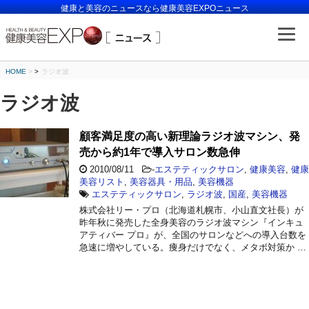
健康と美容のニュースなら健康美容EXPOニュース
HOME
>
ラジオ波
ラジオ波
顧客満足度の高い新理論ラジオ波マシン、発
売から約1年で導入サロン数急伸
2010/08/11
-
エステティックサロン
,
健康美容
,
健康
美容リスト
,
美容器具・用品
,
美容機器
エステティックサロン
,
ラジオ波
,
国産
,
美容機器
株式会社リー・プロ（北海道札幌市、小山直文社長）が
昨年秋に発売した全身美容のラジオ波マシン『インキュ
アティバー プロ』が、全国のサロンなどへの導入台数を
急速に増やしている。痩身だけでなく、メタボ対策か …