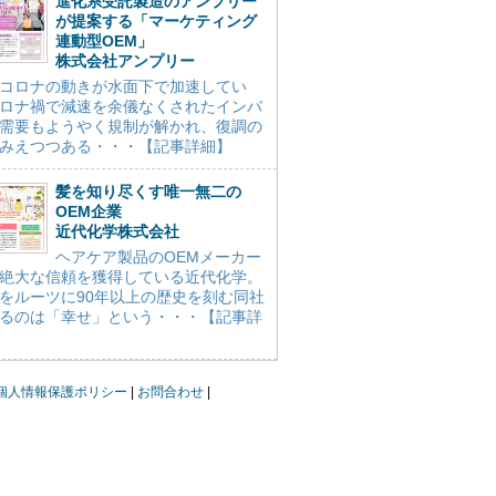
進化系受託製造のアンプリー
が提案する「マーケティング
連動型OEM」
株式会社アンプリー
コロナの動きが水面下で加速してい
ロナ禍で減速を余儀なくされたインバ
需要もようやく規制が解かれ、復調の
みえつつある・・・【記事詳細】
髪を知り尽くす唯一無二の
OEM企業
近代化学株式会社
ヘアケア製品のOEMメーカー
絶大な信頼を獲得している近代化学。
をルーツに90年以上の歴史を刻む同社
るのは「幸せ」という・・・【記事詳
個人情報保護ポリシー
お問合わせ