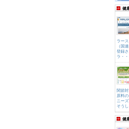
健
ラース
（国連
登録さ
ラ・・
関節対
原料の
ニーズ
そうし
健