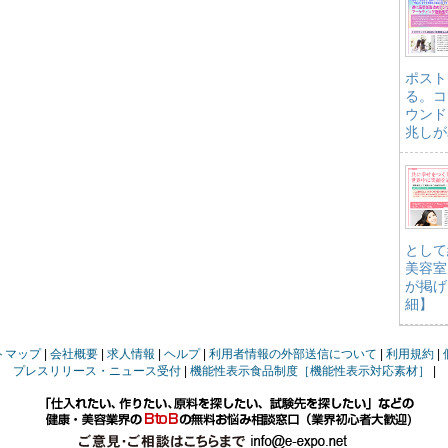
ポスト
る。コ
ウンド
兆しが
として
美容室
が掲げ
細】
トマップ
会社概要
求人情報
ヘルプ
利用者情報の外部送信について
利用規約
プレスリリース・ニュース受付
機能性表示食品制度［機能性表示対応素材］