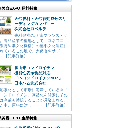
康美容EXPO 原料特集
天然香料・天然有効成分のリ
ーディングカンパニー
株式会社ロベルテ
香料発祥の地 南フランス・グ
。香料産業の聖地として、ユネスコ
教育科学文化機構）の無形文化遺産に
れているこの地で、天然香料サプ
・【記事詳細】
豚由来コンドロイチン
機能性表示食品対応
「P-コンドロイチンNHZ」
日本ハム株式会社
応素材として市場に定着している食品
コンドロイチン。高齢化を背景にその
は今後も持続することが見込まれる。
た中、原料に対し・・・【記事詳細】
康美容EXPO 企業特集