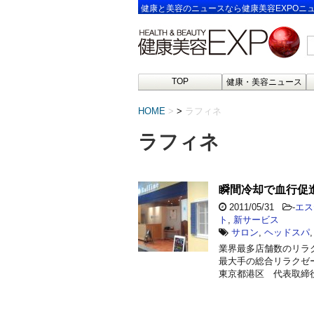
健康と美容のニュースなら健康美容EXPOニ
TOP
健康・美容ニュース
HOME
>
ラフィネ
ラフィネ
瞬間冷却で血行促
2011/05/31
-
エス
ト
,
新サービス
サロン
,
ヘッドスパ
業界最多店舗数のリラ
最大手の総合リラクゼ
東京都港区 代表取締役