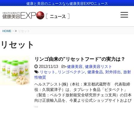
健康と美容のニュースなら健康美容EXPOニュース
HOME
>
リセット
リセット
リンゴ由来の”リセットフード”の実力は？
2012/11/13
-
健康美容
,
健康美容リスト
リセット
,
リンゴペクチン
,
健康食品
,
対外排出
,
放射
性物質
ヘルスアシスト(株)（本社：東京都武蔵野市 代表取締
役：久我紫津子）は、タブレット食品「ビタペクト」
（製造：ベルラド放射能安全研究所チェコ支局）の日本
向け正規輸入品を、今夏より公式ショップサイトおよび
…