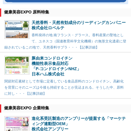
健康美容EXPO 原料特集
天然香料・天然有効成分のリーディングカンパニー
株式会社ロベルテ
香料発祥の地 南フランス・グラース。香料産業の聖地とし
て、ユネスコ（国連教育科学文化機構）の無形文化遺産に登
録されているこの地で、天然香料サプラ・・・【記事詳細】
豚由来コンドロイチン
機能性表示食品対応
「P-コンドロイチンNHZ」
日本ハム株式会社
関節対応素材として市場に定着している食品原料のコンドロイチン。高齢化
を背景にそのニーズは今後も持続することが見込まれる。そうした中、原料
に対し・・・【記事詳細】
健康美容EXPO 企業特集
進化系受託製造のアンプリーが提案する「マーケテ
ィング連動型OEM」
株式会社アンプリー