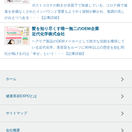
ポストコロナの動きが水面下で加速している。コロナ禍で減
速を余儀なくされたインバウンド需要もようやく規制が解かれ、復調の兆し
がみえつつある・・・【記事詳細】
髪を知り尽くす唯一無二のOEM企業
近代化学株式会社
ヘアケア製品のOEMメーカーとして絶大な信頼を獲得して
いる近代化学。美容室をルーツに90年以上の歴史を刻む同
社が掲げるのは「幸せ」という・・・【記事詳細】
ホーム
健康美容EXPOとは
サイトマップ
会社概要