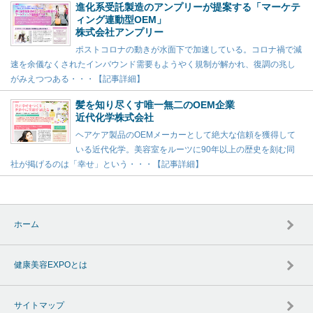
進化系受託製造のアンプリーが提案する「マーケテ
ィング連動型OEM」
株式会社アンプリー
ポストコロナの動きが水面下で加速している。コロナ禍で減
速を余儀なくされたインバウンド需要もようやく規制が解かれ、復調の兆し
がみえつつある・・・【記事詳細】
髪を知り尽くす唯一無二のOEM企業
近代化学株式会社
ヘアケア製品のOEMメーカーとして絶大な信頼を獲得して
いる近代化学。美容室をルーツに90年以上の歴史を刻む同
社が掲げるのは「幸せ」という・・・【記事詳細】
ホーム
健康美容EXPOとは
サイトマップ