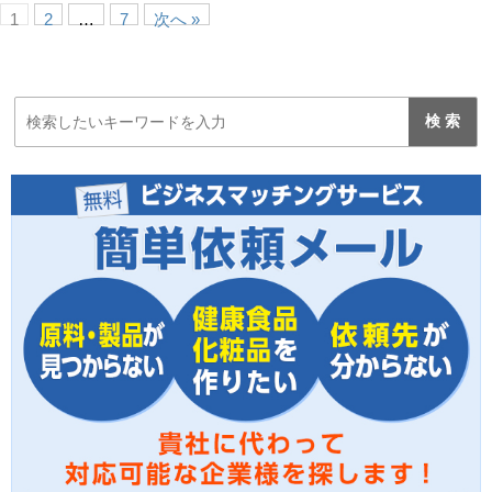
1
2
…
7
次へ »