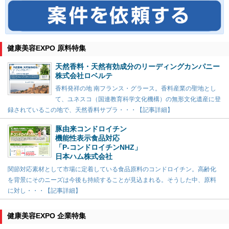
健康美容EXPO 原料特集
天然香料・天然有効成分のリーディングカンパニー
株式会社ロベルテ
香料発祥の地 南フランス・グラース。香料産業の聖地とし
て、ユネスコ（国連教育科学文化機構）の無形文化遺産に登
録されているこの地で、天然香料サプラ・・・【記事詳細】
豚由来コンドロイチン
機能性表示食品対応
「P-コンドロイチンNHZ」
日本ハム株式会社
関節対応素材として市場に定着している食品原料のコンドロイチン。高齢化
を背景にそのニーズは今後も持続することが見込まれる。そうした中、原料
に対し・・・【記事詳細】
健康美容EXPO 企業特集