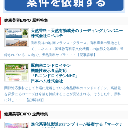
健康美容EXPO 原料特集
天然香料・天然有効成分のリーディングカンパニー
株式会社ロベルテ
香料発祥の地 南フランス・グラース。香料産業の聖地とし
て、ユネスコ（国連教育科学文化機構）の無形文化遺産に登
録されているこの地で、天然香料サプラ・・・【記事詳細】
豚由来コンドロイチン
機能性表示食品対応
「P-コンドロイチンNHZ」
日本ハム株式会社
関節対応素材として市場に定着している食品原料のコンドロイチン。高齢化
を背景にそのニーズは今後も持続することが見込まれる。そうした中、原料
に対し・・・【記事詳細】
健康美容EXPO 企業特集
進化系受託製造のアンプリーが提案する「マーケテ