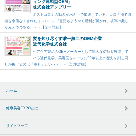
ィング連動型OEM」
株式会社アンプリー
ポストコロナの動きが水面下で加速している。コロナ禍で減
速を余儀なくされたインバウンド需要もようやく規制が解かれ、復調の兆し
がみえつつある・・・【記事詳細】
髪を知り尽くす唯一無二のOEM企業
近代化学株式会社
ヘアケア製品のOEMメーカーとして絶大な信頼を獲得して
いる近代化学。美容室をルーツに90年以上の歴史を刻む同
社が掲げるのは「幸せ」という・・・【記事詳細】
ホーム
健康美容EXPOとは
サイトマップ