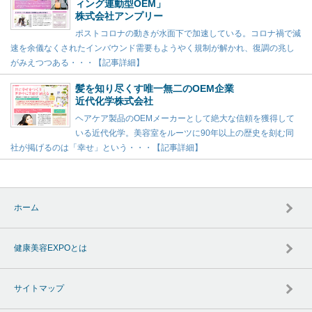
ィング連動型OEM」
株式会社アンプリー
ポストコロナの動きが水面下で加速している。コロナ禍で減
速を余儀なくされたインバウンド需要もようやく規制が解かれ、復調の兆し
がみえつつある・・・【記事詳細】
髪を知り尽くす唯一無二のOEM企業
近代化学株式会社
ヘアケア製品のOEMメーカーとして絶大な信頼を獲得して
いる近代化学。美容室をルーツに90年以上の歴史を刻む同
社が掲げるのは「幸せ」という・・・【記事詳細】
ホーム
健康美容EXPOとは
サイトマップ