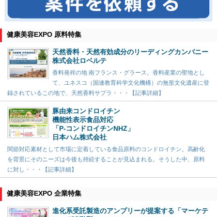
健康美容EXPO 原料特集
天然香料・天然有効成分のリーディングカンパニー
株式会社ロベルテ
香料発祥の地 南フランス・グラース。香料産業の聖地とし
て、ユネスコ（国連教育科学文化機構）の無形文化遺産に登
録されているこの地で、天然香料サプラ・・・【記事詳細】
豚由来コンドロイチン
機能性表示食品対応
「P-コンドロイチンNHZ」
日本ハム株式会社
関節対応素材として市場に定着している食品原料のコンドロイチン。高齢化
を背景にそのニーズは今後も持続することが見込まれる。そうした中、原料
に対し・・・【記事詳細】
健康美容EXPO 企業特集
進化系受託製造のアンプリーが提案する「マーケテ